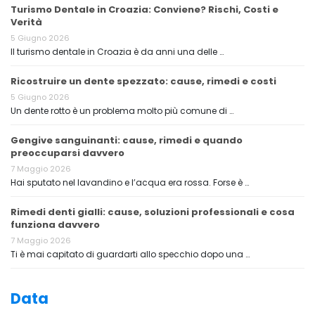
Turismo Dentale in Croazia: Conviene? Rischi, Costi e
Verità
5 Giugno 2026
Il turismo dentale in Croazia è da anni una delle …
Ricostruire un dente spezzato: cause, rimedi e costi
5 Giugno 2026
Un dente rotto è un problema molto più comune di …
Gengive sanguinanti: cause, rimedi e quando
preoccuparsi davvero
7 Maggio 2026
Hai sputato nel lavandino e l’acqua era rossa. Forse è …
Rimedi denti gialli: cause, soluzioni professionali e cosa
funziona davvero
7 Maggio 2026
Ti è mai capitato di guardarti allo specchio dopo una …
Data