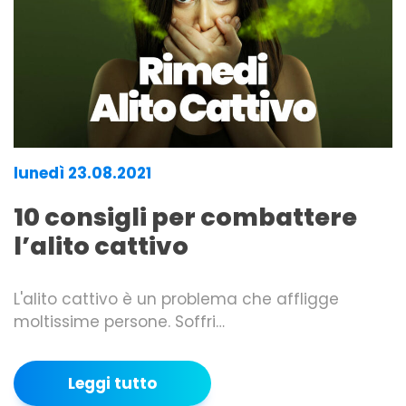
lunedì 23.08.2021
10 consigli per combattere
l’alito cattivo
L'alito cattivo è un problema che affligge
moltissime persone. Soffri…
Leggi tutto