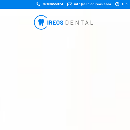
370 3655374
info@clinicaireos.com
Lun -