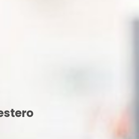
estero
i