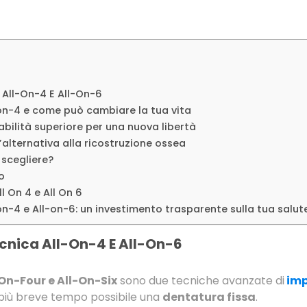
a All-On-4 E All-On-6
-on-4 e come può cambiare la tua vita
abilità superiore per una nuova libertà
l’alternativa alla ricostruzione ossea
 scegliere?
o
ll On 4 e All On 6
-on-4 e All-on-6: un investimento trasparente sulla tua salut
tecnica All-On-4 E All-On-6
On-Four e All-On-Six
sono due tecniche avanzate di
imp
più breve tempo possibile una
dentatura fissa
.