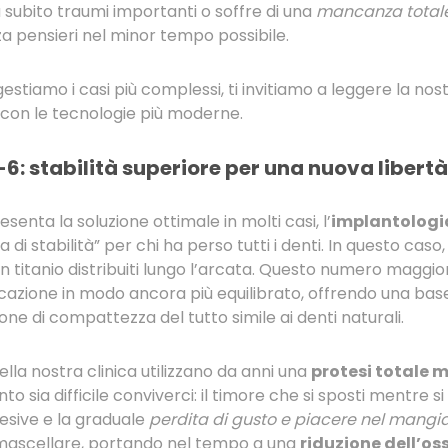
a subito traumi importanti o soffre di una
mancanza totale
a pensieri nel minor tempo possibile.
stiamo i casi più complessi, ti invitiamo a leggere la no
con le tecnologie più moderne.
6: stabilità superiore per una nuova libertà
senta la soluzione ottimale in molti casi, l’
implantologia
a di stabilità” per chi ha perso tutti i denti. In questo ca
in titanio distribuiti lungo l’arcata. Questo numero maggio
ticazione in modo ancora più equilibrato, offrendo una base
ne di compattezza del tutto simile ai denti naturali.
ella nostra clinica utilizzano da anni una
protesi totale m
 sia difficile conviverci: il timore che si sposti mentre si 
desive e la graduale
perdita di gusto e piacere nel mangi
 mascellare, portando nel tempo a una
riduzione dell’os