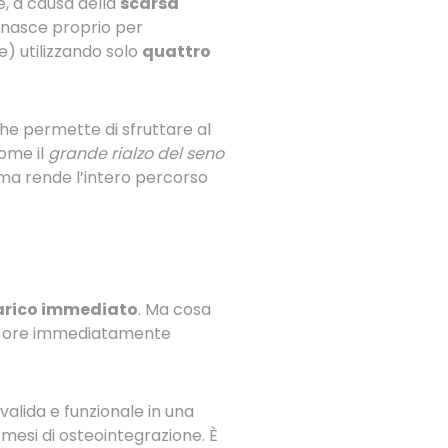
e, a causa della
scarsa
a nasce proprio per
re) utilizzando solo
quattro
 che permette di sfruttare al
come il
grande rialzo del seno
 ma rende l’intero percorso
arico immediato
. Ma cosa
elle ore immediatamente
alida e funzionale in una
i mesi di osteointegrazione. È