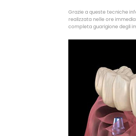
Grazie a queste tecniche inf
realizzata nelle ore immedia
completa guarigione degli im