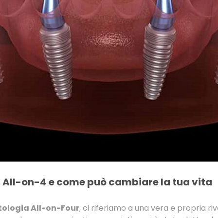
 All-on-4 e come può cambiare la tua vita
ologia All-on-Four
, ci riferiamo a una vera e propria r