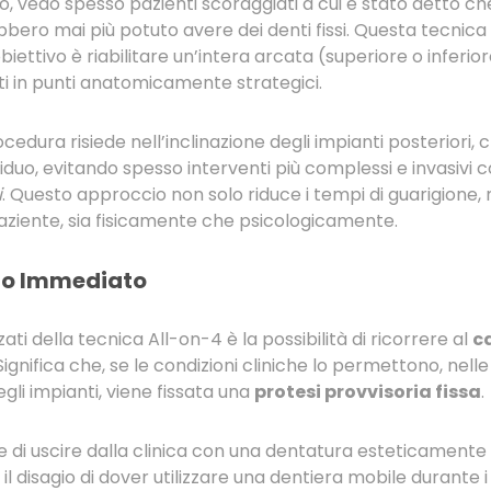
, vedo spesso pazienti scoraggiati a cui è stato detto ch
bbero mai più potuto avere dei denti fissi. Questa tecnic
biettivo è riabilitare un’intera arcata (superiore o inferio
i in punti anatomicamente strategici.
ocedura risiede nell’inclinazione degli impianti posteriori,
duo, evitando spesso interventi più complessi e invasivi 
i
. Questo approccio non solo riduce i tempi di guarigione,
 paziente, sia fisicamente che psicologicamente.
ico Immediato
ti della tecnica All-on-4 è la possibilità di ricorrere al
c
 Significa che, se le condizioni cliniche lo permettono, n
gli impianti, viene fissata una
protesi provvisoria fissa
.
di uscire dalla clinica con una dentatura esteticamente v
 il disagio di dover utilizzare una dentiera mobile durante 