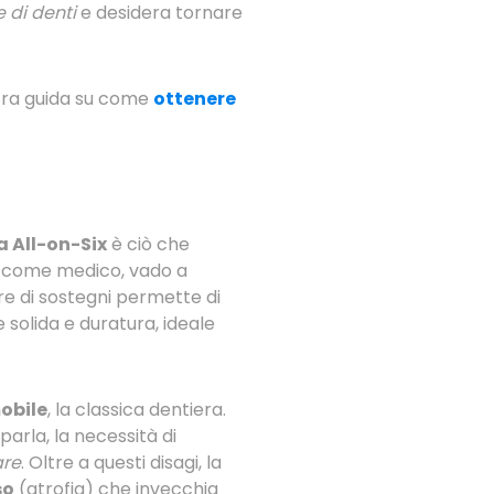
 di denti
e desidera tornare
stra guida su come
ottenere
 All-on-Six
è ciò che
so, come medico, vado a
re di sostegni permette di
 solida e duratura, ideale
obile
, la classica dentiera.
parla, la necessità di
are
. Oltre a questi disagi, la
so
(atrofia) che invecchia