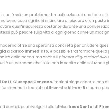
li non è solo un problema di masticazione; è una ferita si
mo bene cosa significhi rinunciare al piacere di un pasto
ovare quell’insicurezza costante durante una conversazio
 stessi può pesare sulla vita di ogni giorno come un macign
a moderna offre una speranza concreta per chiudere quest
gia a carico immediato
, è possibile trasformare quella 
onalità della bocca, ma anche il
piacere di guardarsi allo
uri è un percorso che inizia con la scelta della soluzione g
l
Dott. Giuseppe Genzano
, implantologo esperto con olt
 funzionano le tecniche
All-on-4 e All-on-6
e come posson
ti dentali, puoi rivolgerti alla clinica
Ireos Dental di Fire