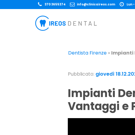
370 3655374
info@clinicaireos.com
Lun -
Dentista Firenze
»
Impianti 
Pubblicato:
giovedì 18.12.2
Impianti Dentali All-on-4 e All-on-6: Guida,
Vantaggi e P