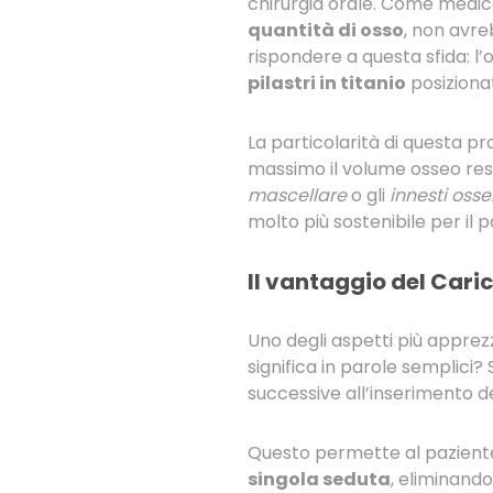
chirurgia orale. Come medico
quantità di osso
, non avre
rispondere a questa sfida: l’o
pilastri in titanio
posizionat
La particolarità di questa pr
massimo il volume osseo resi
mascellare
o gli
innesti osse
molto più sostenibile per il
Il vantaggio del Car
Uno degli aspetti più apprezza
significa in parole semplici?
successive all’inserimento de
Questo permette al paziente 
singola seduta
, eliminando