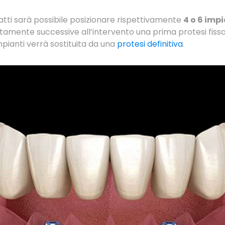
atti sarà possibile posizionare rispettivamente
4 o 6 impi
tamente successive all’intervento una prima protesi fissa
pianti verrà sostituita da una
protesi definitiva
.