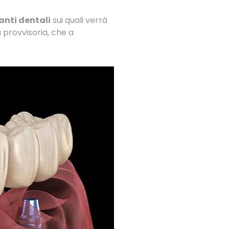
anti dentali
sui quali verrà
 provvisoria, che a