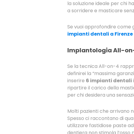
la soluzione ideale per chi h
a sorridere e masticare senz
Se vuoi approfondire come ge
impianti dentali a Firenze
Implantologia All-on-
Se la tecnica All-on-4 rappre
definirei la “massima garanzi
inserire
6 impianti dentali
ripartire il carico della mas
per chi desidera una sensazio
Molti pazienti che arrivano n
Spesso ci raccontano di quanto
utilizzare fastidiose paste a
dentiera non stimola l’osso