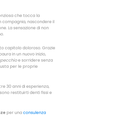
lenziosa che tocca la
 in compagnia, nascondere il
ne. La sensazione di non
o.
o capitolo doloroso. Grazie
paura in un nuovo inizio,
 specchio
e sorridere senza
iusta per le proprie
re 30 anni di esperienza,
o restituirti denti fissi e
nze
per una
consulenza