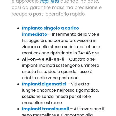
e approccio
flap-less
quando indicato,
così da garantire massima precisione e
recupero post-operatorio rapido.
Impianto singolo a carico
immediato
– Inserimento della vite e
fissaggio di una corona provvisoria in
zirconia nella stessa seduta: estetica e
masticazione ripristinate in 24-48 ore.
All-on-4
e
All-on-6
– Quattro o sei
impianti inclinati sostengono un’intera
arcata fissa, ideale quando l’osso è
ridotto nelle zone posteriori.
Impianti zigomatici
– Viti extra-
lunghe ancorate nell’osso zigomatico,
soluzione senza innesti per atrofie
mascellari estreme.
Impianti transinusali
– Attraversano il
seno mascellare e si ancorano alla