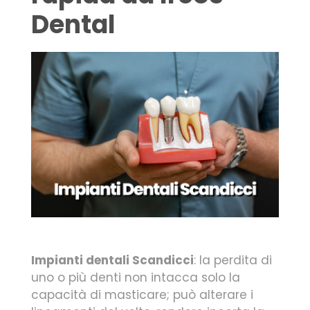
Dental
Impianti dentali Scandicci
: la perdita di
uno o più denti non intacca solo la
capacità di masticare; può alterare i