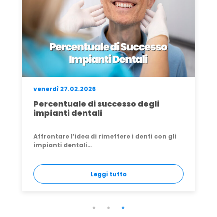
lunedì 27.04.2026
Rimuovere un impianto dentale:
quando, come e perché farlo (e
sostituirlo)
Ti sei svegliato una mattina con un dolore
strano vicino…
Leggi tutto