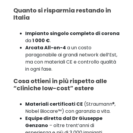
Quanto si risparmia restando in
Italia
Impianto singolo completo di corona
da
1 000 €
.
Arcata All-on-4
a un costo
paragonabile ai grandi network dell’Est,
ma con materiali CE e controllo qualità
in ogni fase.
Cosa ottieni in più rispetto alle
“cliniche low-cost” estere
Materiali certificati CE
(Straumann®,
Nobel Biocare™) con garanzia a vita.
Equipe diretta dal Dr Giuseppe
Genzano
– oltre trent’anni di
esperienza e più di 3 000 impianti