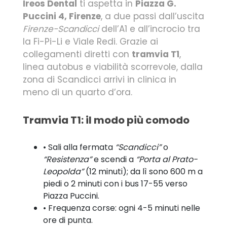
Ireos Dental
ti aspetta in
Piazza G.
Puccini 4, Firenze
, a due passi dall’uscita
Firenze-Scandicci
dell’A1 e all’incrocio tra
la Fi-Pi-Li e Viale Redi. Grazie ai
collegamenti diretti con
tramvia T1
,
linea autobus e viabilità scorrevole, dalla
zona di Scandicci arrivi in clinica in
meno di un quarto d’ora.
Tramvia T1: il modo più comodo
• Sali alla fermata
“Scandicci”
o
“Resistenza”
e scendi a
“Porta al Prato-
Leopolda”
(12 minuti); da lì sono 600 m a
piedi o 2 minuti con i bus 17-55 verso
Piazza Puccini.
• Frequenza corse: ogni 4-5 minuti nelle
ore di punta.