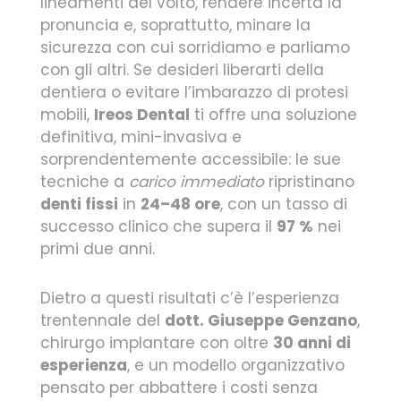
lineamenti del volto, rendere incerta la
pronuncia e, soprattutto, minare la
sicurezza con cui sorridiamo e parliamo
con gli altri. Se desideri liberarti della
dentiera o evitare l’imbarazzo di protesi
mobili,
Ireos Dental
ti offre una soluzione
definitiva, mini-invasiva e
sorprendentemente accessibile: le sue
tecniche a
carico immediato
ripristinano
denti fissi
in
24–48 ore
, con un tasso di
successo clinico che supera il
97 %
nei
primi due anni.
Dietro a questi risultati c’è l’esperienza
trentennale del
dott. Giuseppe Genzano
,
chirurgo implantare con oltre
30 anni di
esperienza
, e un modello organizzativo
pensato per abbattere i costi senza