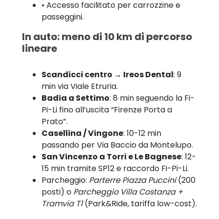
• Accesso facilitato per carrozzine e
passeggini.
In auto: meno di 10 km di percorso
lineare
Scandicci centro → Ireos Dental
: 9
min via Viale Etruria.
Badia a Settimo
: 8 min seguendo la Fi-
Pi-Li fino all’uscita “Firenze Porta a
Prato”.
Casellina / Vingone
: 10-12 min
passando per Via Baccio da Montelupo.
San Vincenzo a Torri e Le Bagnese
: 12-
15 min tramite SP12 e raccordo Fi-Pi-Li.
Parcheggio:
Parterre Piazza Puccini
(200
posti) o
Parcheggio Villa Costanza +
Tramvia T1
(Park&Ride, tariffa low-cost).