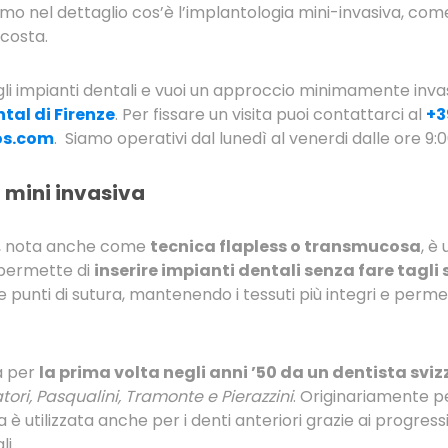
o nel dettaglio cos’è l’implantologia mini-invasiva, come 
 costa.
li impianti dentali e vuoi un approccio minimamente invasi
tal di Firenze
. Per fissare un visita puoi contattarci al
+3
os.com
. Siamo operativi dal lunedì al venerdi dalle ore 9:0
 mini invasiva
va, nota anche come
tecnica flapless o transmucosa
, è
 permette di
inserire impianti dentali senza fare tagli
i e punti di sutura, mantenendo i tessuti più integri e per
a per
la prima volta negli anni ’50 da un dentista sviz
ori, Pasqualini, Tramonte e Pierazzini
. Originariamente pe
è utilizzata anche per i denti anteriori grazie ai progress
li.