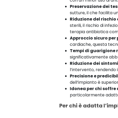
con un minor uso di antid
Preservazione dei tes
sutture, il che facilita
Riduzione del rischio 
sterili, il rischio di i
terapia antibiotica co
Approccio sicuro per p
cardiache, questa tecnic
Tempi di guarigione r
significativamente abbr
Riduzione dei sintom
l’intervento, rendendo 
Precisione e predicibi
dell’impianto è superio
Idonea per chi soffre
particolarmente adatta
Per chi è adatta l’im