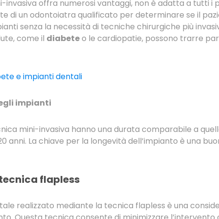
invasiva offra numerosi vantaggi, non è adatta a tutti i p
e di un odontoiatra qualificato per determinare se il pazi
anti senza la necessità di tecniche chirurgiche più invasiv
lute, come il
diabete
o le cardiopatie, possono trarre par
ete e impianti dentali
gli impianti
tecnica mini-invasiva hanno una durata comparabile a quella 
0 anni. La chiave per la longevità dell’impianto è una buon
tecnica flapless
tale realizzato mediante la tecnica flapless è una consi
nto. Questa tecnica consente di minimizzare l’intervento c