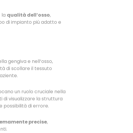
 la
qualità dell’osso
,
po di impianto più adatto e
la gengiva e nell’osso,
à di scollare il tessuto
aziente.
ocano un ruolo cruciale nella
di visualizzare la struttura
possibilità di errore.
tremamente precise
,
nti.