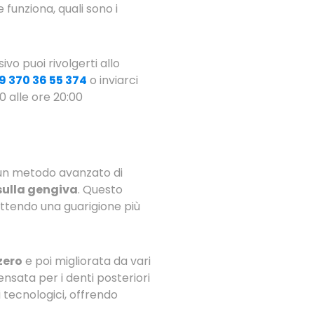
funziona, quali sono i
vo puoi rivolgerti allo
9 370 36 55 374
o inviarci
0 alle ore 20:00
 un metodo avanzato di
 sulla gengiva
. Questo
mettendo una guarigione più
zero
e poi migliorata da vari
nsata per i denti posteriori
i tecnologici, offrendo