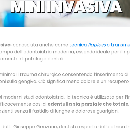
siva
, conosciuta anche come
tecnica
flapless
o transm
campo dell’odontoiatria moderna, essendo ideale per il ripri
tamento di patologie dentali.
minimo il trauma chirurgico consentendo l’inserimento di
ioni sulla gengiva. Ciò significa meno dolore e un recupero p
 moderni studi odontoiatrici, la tecnica è utilizzata per l’
 efficacemente casi di
edentulia sia parziale che totale
zienti senza il fastidio di lunghe e dolorose guarigioni.
 dott. Giuseppe Genzano, dentista esperto della clinica Ir