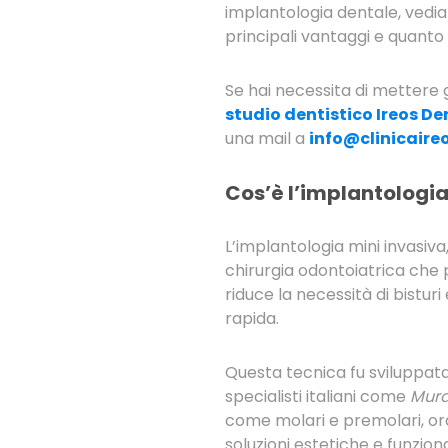
implantologia dentale, vediam
principali vantaggi e quanto
Se hai necessita di mettere g
studio dentistico Ireos Den
una mail a
info@clinicaire
Cos’è l’implantologia
L’implantologia mini invasi
chirurgia odontoiatrica che
riduce la necessità di bistur
rapida.
Questa tecnica fu sviluppat
specialisti italiani come
Murat
come molari e premolari, ora 
soluzioni estetiche e funziona