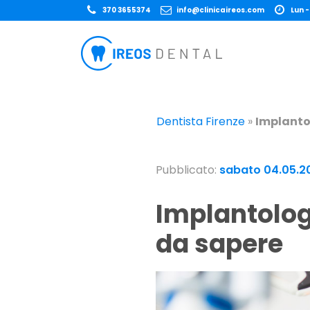
370 3655374
info@clinicaireos.com
Lun -
Dentista Firenze
»
Implantol
Pubblicato:
sabato 04.05.2
Implantologia mini invasiva: tutto quello che c’è
da sapere