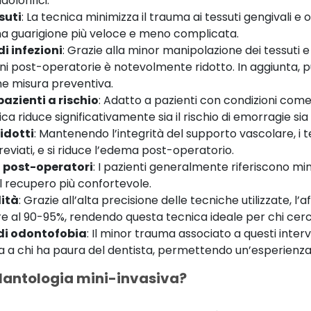
olorifici.
suti
: La tecnica minimizza il trauma ai tessuti gengivali e o
 una guarigione più veloce e meno complicata.
di infezioni
: Grazie alla minor manipolazione dei tessuti e 
nfezioni post-operatorie è notevolmente ridotto. In aggiunta,
me misura preventiva.
azienti a rischio
: Adatto a pazienti con condizioni com
a riduce significativamente sia il rischio di emorragie sia 
idotti
: Mantenendo l’integrità del supporto vascolare, i 
eviati, e si riduce l’edema post-operatorio.
i post-operatori
: I pazienti generalmente riferiscono mi
il recupero più confortevole.
lità
: Grazie all’alta precisione delle tecniche utilizzate, l’
re al 90-95%, rendendo questa tecnica ideale per chi cerca
 di odontofobia
: Il minor trauma associato a questi inte
 a chi ha paura del dentista, permettendo un’esperienz
plantologia mini-invasiva?