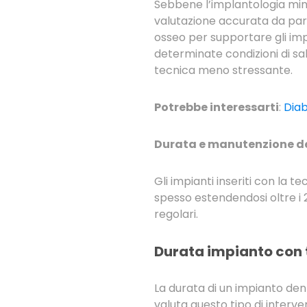
Sebbene l’implantologia mini-
valutazione accurata da part
osseo per supportare gli impi
determinate condizioni di sa
tecnica meno stressante.
Potrebbe interessarti
:
Diab
Durata e manutenzione de
Gli impianti inseriti con la 
spesso estendendosi oltre i 2
regolari.
Durata impianto con 
La durata di un impianto den
valuta questo tipo di interve