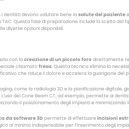
, i dentisti devono valutare bene la
salute del paziente
e
 TAC. Questa fase di preparazione include la scelta del ti
le diverse opzioni disponibili.
izia con la
creazione di un piccolo foro
direttamente nel
speciale chiamato
fresa
. Questa tecnica elimina la necessit
ficativo che riduce il dolore e accelera la guarigione del p
ing, come la radiologia 3D e la pianificazione digitale, gi
 L’uso del Cone Beam CT, ad esempio, permette ai dentisti 
mizzando il posizionamento degli impianti e minimizzando le 
ta da software 3D
permette di effettuare
incisioni es
gico al minimo indispensabile per l’inserimento degli impia