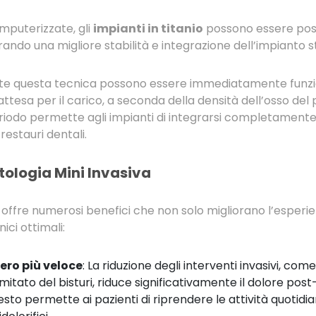
mputerizzate, gli
impianti in titanio
possono essere posi
urando una migliore stabilità e integrazione dell’impianto s
amite questa tecnica possono essere immediatamente funz
attesa per il carico, a seconda della densità dell’osso del 
eriodo permette agli impianti di integrarsi completament
restauri dentali.
tologia Mini Invasiva
a offre numerosi benefici che non solo migliorano l’esper
ici ottimali:
ero più veloce
: La riduzione degli interventi invasivi, come 
limitato del bisturi, riduce significativamente il dolore pos
esto permette ai pazienti di riprendere le attività quotid