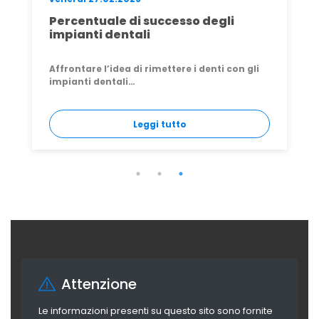
esso degli
Rimuovere un impianto den
quando, come e perché far
sostituirlo)
ere i denti con gli
Ti sei svegliato una mattina con u
strano vicino…
tto
Leggi tutto
Attenzione
Le informazioni presenti su questo sito sono fornite