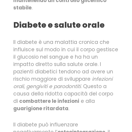
mantenendo un controllo glicemico
stabile
.
Diabete e salute orale
Il diabete è una malattia cronica che
influisce sul modo in cui il corpo gestisce
il glucosio nel sangue e ha ha un
impatto diretto sulla salute orale. I
pazienti diabetici tendono ad avere un
rischio maggiore di sviluppare
infezioni
orali, gengiviti e parodontiti
. Questo a
causa della ridotta capacità del corpo
di
combattere le infezioni
e alla
guarigione ritardata
.
Il diabete può influenzare
negativamente l’
osteointegrazione
, il