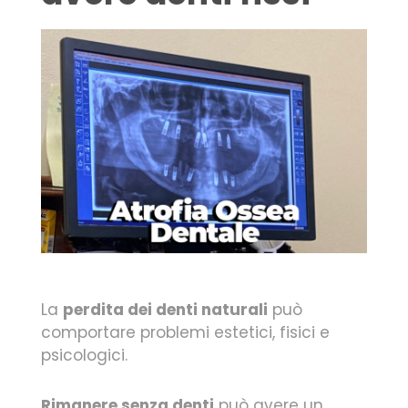
La
perdita dei denti naturali
può
comportare problemi estetici, fisici e
psicologici.
Rimanere senza denti
può avere un