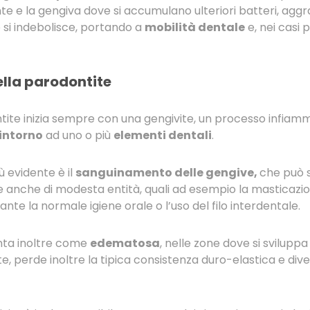
ente e la gengiva dove si accumulano ulteriori batteri, aggr
 si indebolisce, portando a
mobilità dentale
e, nei casi p
ella parodontite
tite inizia sempre con una gengivite, un processo infiam
intorno
ad uno o più
elementi dentali
.
ù evidente è il
sanguinamento delle gengive,
che può s
 anche di modesta entità, quali ad esempio la masticazione 
te la normale igiene orale o l’uso del filo interdentale.
nta inoltre come
edematosa
, nelle zone dove si svilupp
te, perde inoltre la tipica consistenza duro-elastica e di