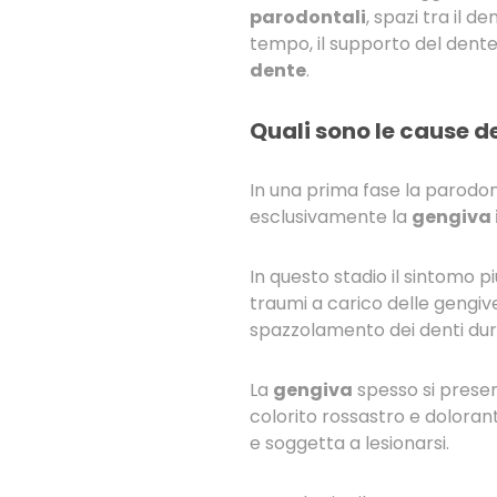
parodontali
, spazi tra il d
tempo, il supporto del dente
dente
.
Quali sono le cause d
In una prima fase la parodon
esclusivamente la
gengiva 
In questo stadio il sintomo pi
traumi a carico delle gengive
spazzolamento dei denti duran
La
gengiva
spesso si prese
colorito rossastro e doloran
e soggetta a lesionarsi.