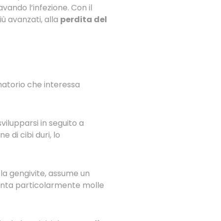
avando l’infezione. Con il
iù avanzati, alla
perdita del
matorio che interessa
vilupparsi in seguito a
di cibi duri, lo
a la gengivite, assume un
venta particolarmente molle