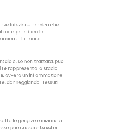
grave infezione cronica che
suti comprendono le
e insieme formano
tale e, se non trattata, può
ite
rappresenta lo stadio
te
, ovvero un’infiammazione
ite, danneggiando i tessuti
otto le gengive e iniziano a
esso può causare
tasche