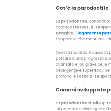
Cos’è la parodontite
La
parodontite
, conosciu
colpisce i
tessuti di suppor
gengive
, il
legamento par
l’apparato che mantiene i de
Questa malattia è causata pr
portare a una progressiva di
avanzato e più grave delle m
delle gengive superficiali. S
profondi e l’
osso di suppor
Come si sviluppa la 
La
parodontite
si sviluppa 
infiammare e distruggere i
l