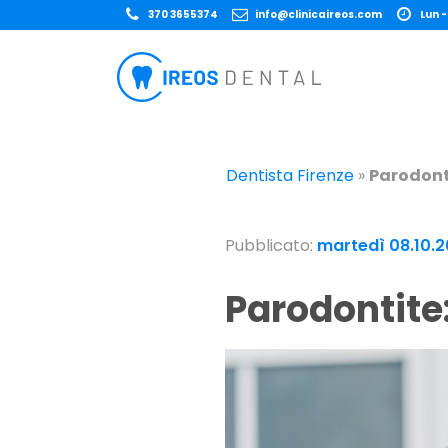
370 3655374
info@clinicaireos.com
Lun -
Dentista Firenze
»
Parodonti
Pubblicato:
martedì 08.10.
Parodontite