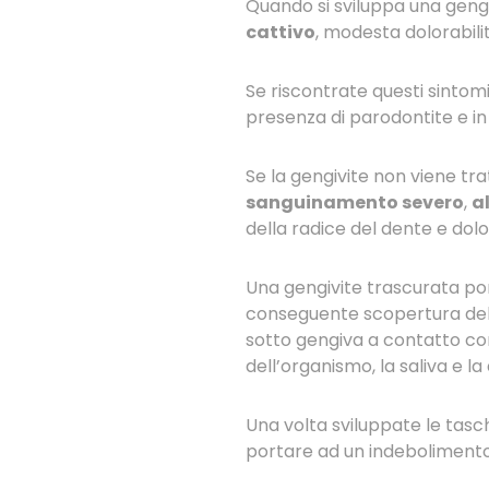
Quando si sviluppa una gengi
cattivo
, modesta dolorabili
Se riscontrate questi sintomi
presenza di parodontite e in 
Se la gengivite non viene tr
sanguinamento severo
,
a
della radice del dente e dolor
Una gengivite trascurata po
conseguente scopertura dell
sotto gengiva a contatto con
dell’organismo, la saliva e la
Una volta sviluppate le tasc
portare ad un indebolimento