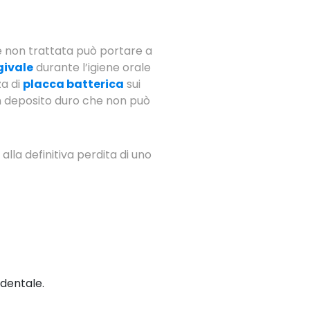
e non trattata può portare a
ivale
durante l’igiene orale
za di
placca batterica
sui
n deposito duro che non può
alla definitiva perdita di uno
rdentale.