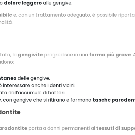
o
dolore leggero
alle gengive.
ibile
e, con un trattamento adeguato, è possibile riporta
alità.
tata, la
gengivite
progredisce in una
forma più grave
. 
udono:
ntaneo
delle gengive.
interessare anche i denti vicini.
ata dall’accumulo di batteri.
e
, con gengive che si ritirano e formano
tasche parodont
dontite
arodontite
porta a danni permanenti ai
tessuti di supp