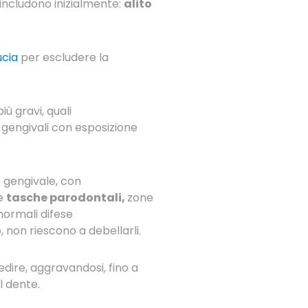
 includono inizialmente:
alito
ucia
per escludere la
ù gravi, quali
i gengivali con esposizione
 gengivale, con
te
tasche parodontali,
zone
 normali difese
o, non riescono a debellarli.
redire, aggravandosi
,
fino a
l dente.