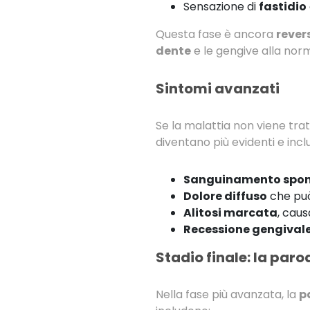
Sensazione di
fastidio
Questa fase è ancora
revers
dente
e le gengive alla norm
Sintomi avanzati
Se la malattia non viene trat
diventano più evidenti e incl
Sanguinamento spo
Dolore diffuso
che può 
Alitosi marcata
, caus
Recessione gengival
Stadio finale: la paro
Nella fase più avanzata, la
p