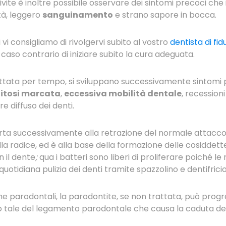
vite è inoltre possibile osservare dei sintomi precoci che
tà, leggero
sanguinamento
e strano sapore in bocca.
 vi consigliamo di rivolgervi subito al vostro
dentista di fid
caso contrario di iniziare subito la cura adeguata.
attata per tempo, si sviluppano successivamente sintomi pi
litosi marcata
,
eccessiva mobilità dentale
, recession
e diffuso dei denti.
rta successivamente alla retrazione del normale attacco
a radice, ed è alla base della formazione delle cosiddet
 il dente
;
qua i batteri sono liberi di proliferare poiché le
 quotidiana pulizia dei denti tramite spazzolino e dentifrici
he parodontali, la parodontite, se non trattata, può prog
 tale del legamento parodontale che causa la caduta de