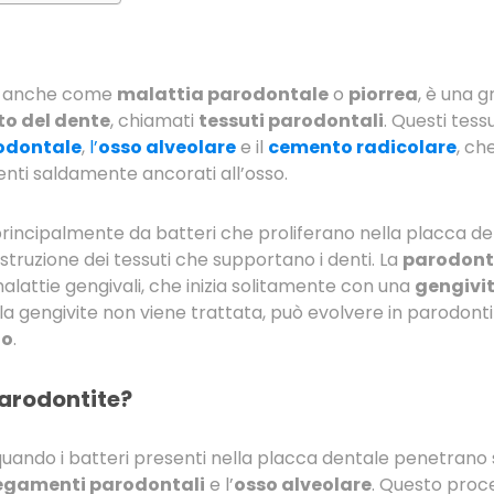
ta anche come
malattia parodontale
o
piorrea
, è una 
to del dente
, chiamati
tessuti parodontali
. Questi tes
odontale
,
l’
osso alveolare
e il
cemento radicolare
, ch
nti saldamente ancorati all’osso.
incipalmente da batteri che proliferano nella placca den
struzione dei tessuti che supportano i denti. La
parodont
alattie gengivali, che inizia solitamente con una
gengivi
e la gengivite non viene trattata, può evolvere in parodont
to
.
parodontite?
quando i batteri presenti nella placca dentale penetrano s
egamenti parodontali
e l’
osso alveolare
. Questo proc