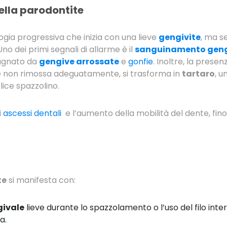
della parodontite
gia progressiva che inizia con una lieve
gengivite
, ma s
o dei primi segnali di allarme è il
sanguinamento geng
agnato da
gengive arrossate
e
gonfie
. Inoltre, la presen
 se non rimossa adeguatamente, si trasforma in
tartaro
, u
lice spazzolino.
i
ascessi dentali
e l’aumento della mobilità del dente, fino 
te
si manifesta con:
ivale
lieve durante lo spazzolamento o l’uso del filo inte
a.