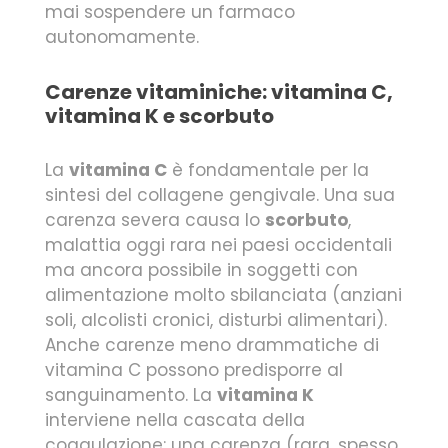
mai sospendere un farmaco
autonomamente.
Carenze vitaminiche: vitamina C,
vitamina K e scorbuto
La
vitamina C
è fondamentale per la
sintesi del collagene gengivale. Una sua
carenza severa causa lo
scorbuto
,
malattia oggi rara nei paesi occidentali
ma ancora possibile in soggetti con
alimentazione molto sbilanciata (anziani
soli, alcolisti cronici, disturbi alimentari).
Anche carenze meno drammatiche di
vitamina C possono predisporre al
sanguinamento. La
vitamina K
interviene nella cascata della
coagulazione: una carenza (rara, spesso