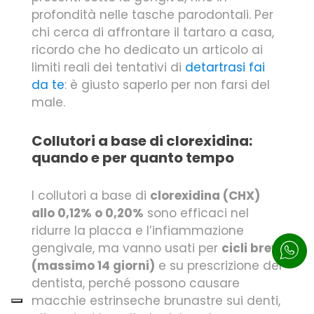
profondità nelle tasche parodontali. Per
chi cerca di affrontare il tartaro a casa,
ricordo che ho dedicato un articolo ai
limiti reali dei tentativi di
detartrasi fai
da te
: è giusto saperlo per non farsi del
male.
Collutori a base di clorexidina:
quando e per quanto tempo
I collutori a base di
clorexidina (CHX)
allo 0,12% o 0,20%
sono efficaci nel
ridurre la placca e l’infiammazione
gengivale, ma vanno usati per
cicli brevi
(massimo 14 giorni)
e su prescrizione del
dentista, perché possono causare
macchie estrinseche brunastre sui denti,