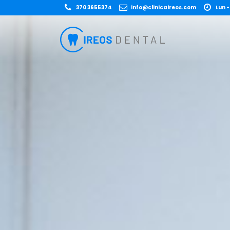
370 3655374
info@clinicaireos.com
Lun -