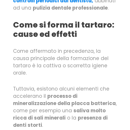
controlli periodici dal dentista,
abbinati
ad una
pulizia dentale professionale
.
Come si forma il tartaro:
cause ed effetti
Come affermato in precedenza, la
causa principale della formazione del
tartaro è la cattiva o scorretta igiene
orale.
Tuttavia, esistono alcuni elementi che
accelerano il
processo di
mineralizzazione della placca batterica
,
come per esempio una
saliva molto
ricca di sali minerali
o la
presenza di
denti storti
.