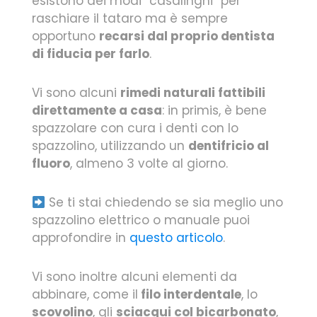
esistono dei modi “casalinghi” per
raschiare il tataro ma è sempre
opportuno
recarsi dal proprio dentista
di fiducia per farlo
.
Vi sono alcuni
rimedi naturali fattibili
direttamente a casa
: in primis, è bene
spazzolare con cura i denti con lo
spazzolino, utilizzando un
dentifricio al
fluoro
, almeno 3 volte al giorno.
Se ti stai chiedendo se sia meglio uno
spazzolino elettrico o manuale puoi
approfondire in
questo articolo
.
Vi sono inoltre alcuni elementi da
abbinare, come il
filo interdentale
, lo
scovolino
, gli
sciacqui col bicarbonato
,