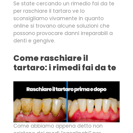
Se state cercando un rimedio fai da te
per raschiare il tartaro ve lo
sconsigliamo vivamente in quanto
online si trovano alcune soluzioni che
possono provocare danni irreparabili a
denti e gengive.
Come raschiare il
tartaro: i rimedi fai da te
Come abbiamo appena detto non