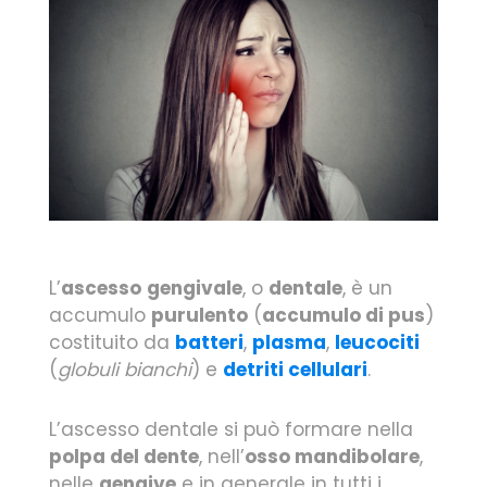
L’
ascesso
gengivale
, o
dentale
, è un
accumulo
purulento
(
accumulo di pus
)
costituito da
batteri
,
plasma
,
leucociti
(
globuli bianchi
) e
detriti cellulari
.
L’ascesso dentale si può formare nella
polpa del dente
, nell’
osso mandibolare
,
nelle
gengive
e in generale in tutti i