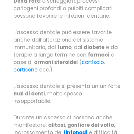
Denti rotti
o scheggiati, processi
cariogeni profondi o pulpiti complicati
possono favorire le infezioni dentarie.
L’ascesso dentale può essere favorite
anche dall’alterazione del sistema
immunitario, dal
fumo
, dal
diabete
e da
terapie a lungo termine con
farmaci
a
base di
ormoni steroidei
(
cortisolo
,
cortisone
ecc.)
L’ascesso dentale si presenta un un forte
mal di denti
, molto spesso
insopportabile.
Durante un ascesso si possono anche
manifestare:
alitosi
,
gonfiore del volto
,
ingrossamento dei
linfonodi
e difficoltà