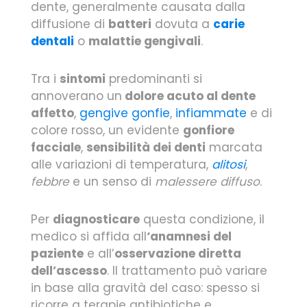
dente, generalmente causata dalla
diffusione di
batteri
dovuta a
carie
dentali
o
malattie gengivali
.
Tra i
sintomi
predominanti si
annoverano un
dolore acuto al dente
affetto
,
gengive gonfie
,
infiammate
e di
colore rosso, un evidente
gonfiore
facciale
,
sensibilità dei denti
marcata
alle variazioni di temperatura,
alitosi
,
febbre
e un senso di
malessere diffuso
.
Per
diagnosticare
questa condizione, il
medico si affida all
‘anamnesi del
paziente
e all’
osservazione diretta
dell’ascesso
. Il trattamento può variare
in base alla gravità del caso: spesso si
ricorre a terapie antibiotiche e