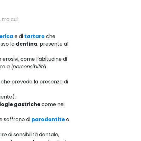
tra cui:
erica
e di
tartaro
che
esso la
dentina
, presente al
o erosivi, come l’abitudine di
are a
ipersensibilità
e che prevede la presenza di
iente);
logie gastriche
come nei
che soffrono di
parodontite
o
re di sensibilità dentale,