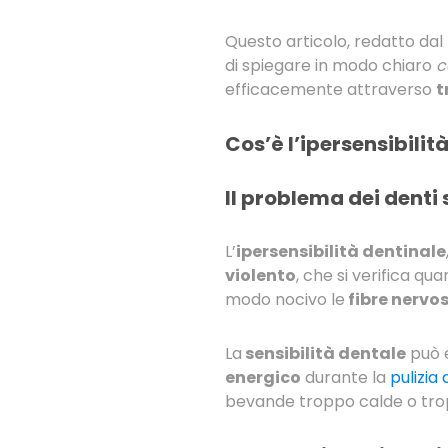
Questo articolo, redatto dal
di spiegare in modo chiaro
c
efficacemente attraverso
t
Cos’è l’ipersensibilit
Il problema dei denti 
L’
ipersensibilità dentinale
violento
, che si verifica qu
modo nocivo le
fibre nervo
La
sensibilità dentale
può e
energico
durante la
pulizia 
bevande troppo calde o tro