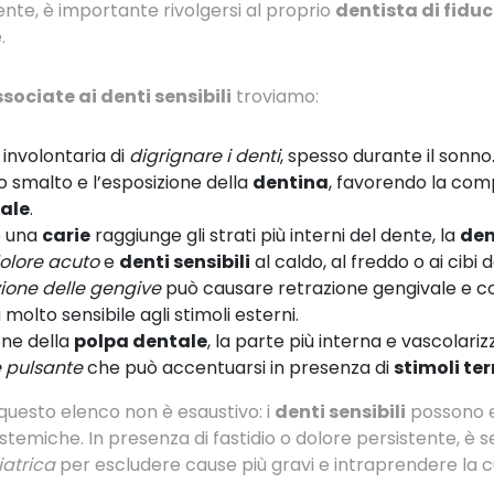
nte, è importante rivolgersi al proprio
dentista di fiduc
.
sociate ai denti sensibili
troviamo:
e involontaria di
digrignare i denti
, spesso durante il sonn
o smalto e l’esposizione della
dentina
, favorendo la com
nale
.
o una
carie
raggiunge gli strati più interni del dente, la
den
olore acuto
e
denti sensibili
al caldo, al freddo o ai cibi d
ione delle gengive
può causare retrazione gengivale e 
 molto sensibile agli stimoli esterni.
one della
polpa dentale
, la parte più interna e vascolari
e pulsante
che può accentuarsi in presenza di
stimoli te
questo elenco non è esaustivo: i
denti sensibili
possono e
istemiche. In presenza di fastidio o dolore persistente, è 
iatrica
per escludere cause più gravi e intraprendere la c