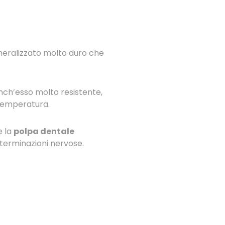
ineralizzato molto duro che
anch’esso molto resistente,
 temperatura.
e la
polpa dentale
 terminazioni nervose.