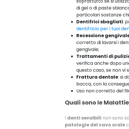
soprattutto se si utili
di gel o di paste sbian
particolari sostanze ch
Dentifrici sbagliati
: 
dentifricio per i tuoi den
Recessione gengival
corretto di lavarsi i den
gengivale;
Trattamenti di pulizi
verifica anche dopo una 
questo caso, se non vi so
Frattura dentale
: si
bocca, con la conseguen
Uso non corretto del fi
Quali sono le Malatti
I
denti sensibili
non sono sol
patologie del cavo orale
c