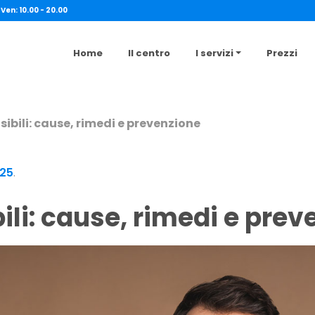
 Ven: 10.00 - 20.00
Home
Il centro
I servizi
Prezzi
sibili: cause, rimedi e prevenzione
025
.
bili: cause, rimedi e pre