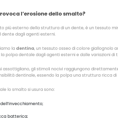
provoca l’erosione dello smalto?
to più esterno della struttura di un dente, è un tessuto m
l dente dagli agenti esterni.
viamo la
dentina
, un tessuto osseo di colore giallognolo 
a polpa dentale dagli agenti esterni e dalle variazioni di
i assottigliano, gli stimoli nocivi raggiungono direttament
ibilità dentinale, essendo la polpa una struttura ricca di
ale lo smalto si usura sono:
 dell’invecchiamento;
cca batterica;