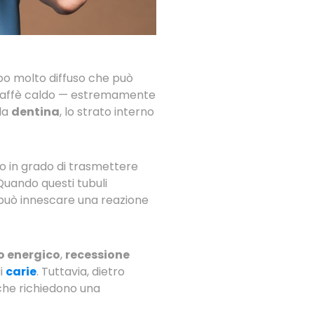
rbo molto diffuso che può
 caffè caldo — estremamente
lla
dentina
, lo strato interno
o in grado di trasmettere
Quando questi tubuli
uò innescare una reazione
 energico
,
recessione
i
carie
. Tuttavia, dietro
che richiedono una