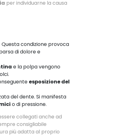
ia
per individuarne la causa
o. Questa condizione provoca
parsa di dolore e
tina
e la polpa vengono
olci.
conseguente
esposizione del
zzata del dente. Si manifesta
rmici
o di pressione.
ssere collegati anche ad
sempre consigliabile
ura più adatta al proprio