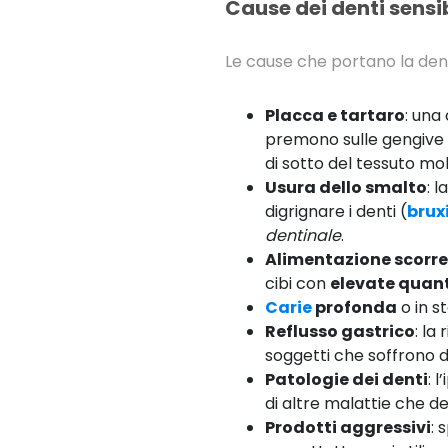
Cause dei denti sensib
Le cause che portano la dent
Placca e tartaro
: una
premono sulle gengive
di sotto del tessuto mol
Usura dello smalto
: 
digrignare i denti (
brux
dentinale
.
Alimentazione scorre
cibi con
elevate quant
Carie
profonda
o in s
Reflusso gastrico
: la
soggetti che soffrono d
Patologie dei denti
: 
di altre malattie che d
Prodotti aggressivi
: 