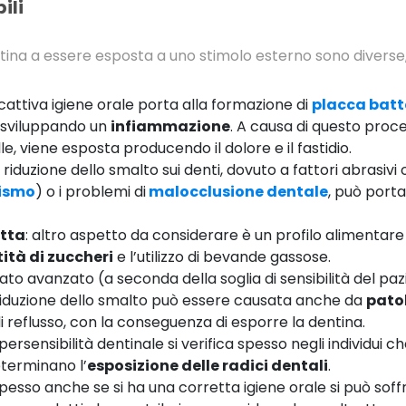
ili
ina a essere esposta a uno stimolo esterno sono diverse, 
 cattiva igiene orale porta alla formazione di
placca batt
 sviluppando un
infiammazione
. A causa di questo proc
le, viene esposta producendo il dolore e il fastidio.
la riduzione dello smalto sui denti, dovuto a fattori abrasivi 
ismo
) o i problemi di
malocclusione dentale
, può port
tta
: altro aspetto da considerare è un profilo alimentar
ità di zuccheri
e l’utilizzo di bevande gassose.
tato avanzato (a seconda della soglia di sensibilità del paz
 riduzione dello smalto può essere causata anche da
pato
i reflusso, con la conseguenza di esporre la dentina.
l’ipersensibilità dentinale si verifica spesso negli individui 
eterminano l’
esposizione delle radici dentali
.
spesso anche se si ha una corretta igiene orale si può soffri