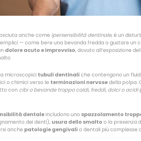
nosciuta anche come
ipersensibilità dentinale
, è un distu
ù semplici — come bere una bevanda fredda o gustare un
 un
dolore acuto e improvviso
, dovuto all’esposizione de
alto.
da microscopici
tubuli dentinali
che contengono un fluid
ci o chimici verso le
terminazioni nervose
della polpa. 
atto con
cibi o bevande troppo caldi, freddi, dolci o acidi
p
nsibilità dentale
includono uno
spazzolamento troppo
gnamento dei denti),
usura dello smalto
o la presenza d
arsi anche
patologie gengivali
o dentali più complesse 