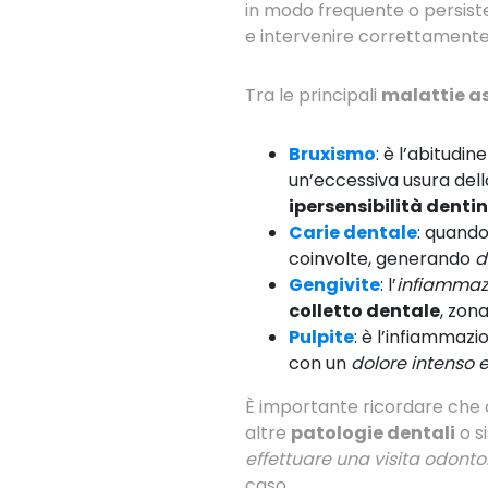
in modo frequente o persiste
e intervenire correttamente
Tra le principali
malattie as
Bruxismo
: è l’abitudin
un’eccessiva usura dell
ipersensibilità denti
Carie dentale
: quand
coinvolte, generando
d
Gengivite
: l’
infiammaz
colletto dentale
, zona
Pulpite
: è l’infiammazi
con un
dolore intenso 
È importante ricordare che 
altre
patologie dentali
o s
effettuare una visita odonto
caso.