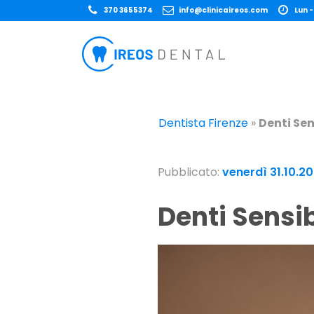
370 3655374
info@clinicaireos.com
Lun -
Dentista Firenze
»
Denti Sen
Pubblicato:
venerdì 31.10.2
Denti Sensi