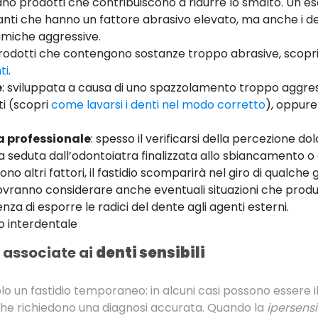
zzano prodotti che contribuiscono a ridurre lo smalto. Un 
canti che hanno un fattore abrasivo elevato, ma anche i d
imiche aggressive.
prodotti che contengono sostanze troppo abrasive, scopr
ti
.
e
: sviluppata a causa di uno spazzolamento troppo aggre
ti (scopri
come lavarsi i denti nel modo corretto
), oppur
a professionale
: spesso il verificarsi della percezione dol
seduta dall’odontoiatra finalizzata allo sbiancamento o al
no altri fattori, il fastidio scomparirà nel giro di qualche 
 dovranno considerare anche eventuali situazioni che produ
za di esporre le radici del dente agli agenti esterni.
lo interdentale
e associate ai
denti sensibili
o un fastidio temporaneo: in alcuni casi possono essere il
he richiedono una diagnosi accurata. Quando la
ipersensi