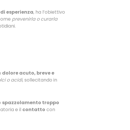
 di esperienza
, ha l’obiettivo
e come
prevenirla o curarla
idiani.
n
dolore acuto, breve e
lci o acidi
, sollecitando in
o
spazzolamento troppo
atoria e il
contatto
con