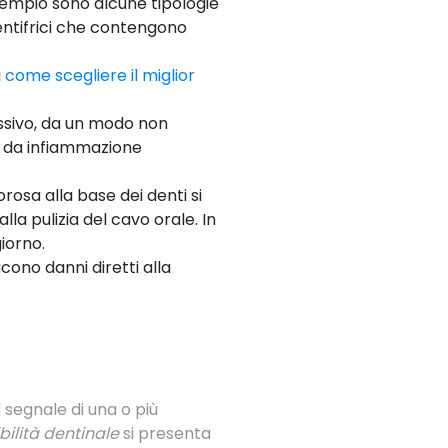
esempio sono alcune tipologie
entifrici che contengono
i
come scegliere il miglior
ssivo, da un modo non
e da infiammazione
orosa alla base dei denti si
la pulizia del cavo orale. In
giorno.
cono danni diretti alla
 segnale di una o più
bilità dentinale
si presenta