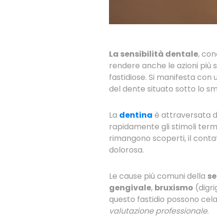
La sensibilità dentale
, co
rendere anche le azioni pi
fastidiose. Si manifesta con
del dente situato sotto lo sm
La
dentina
è attraversata 
rapidamente gli stimoli termi
rimangono scoperti, il cont
dolorosa.
Le cause più comuni della
se
gengivale
,
bruxismo
(digri
questo fastidio possono cel
valutazione professionale
.