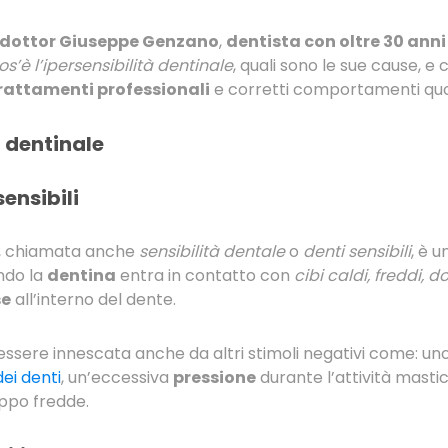
dottor Giuseppe Genzano
,
dentista con oltre 30 anni
os’è l’ipersensibilità dentinale
, quali sono le sue cause, 
rattamenti professionali
e corretti comportamenti quot
à dentinale
sensibili
, chiamata anche
sensibilità dentale
o
denti sensibili
, è u
ando la
dentina
entra in contatto con
cibi caldi, freddi, do
se
all’interno del dente.
ssere innescata anche da altri stimoli negativi come: un
dei denti
, un’eccessiva
pressione
durante l’attività mastic
ppo fredde.