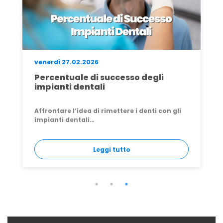
lunedì 27.04.2026
Rimuovere un impianto dentale:
quando, come e perché farlo (e
sostituirlo)
Ti sei svegliato una mattina con un dolore
strano vicino…
Leggi tutto