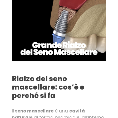
Rialzo del seno
mascellare: cos’è e
perché si fa
Il
seno mascellare
è una
cavità
naturale
di forma piramidale, all’interno