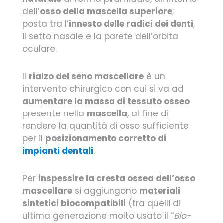
dell’
osso della mascella superiore
;
posta tra l’
innesto delle radici dei denti
,
il setto nasale e la parete dell’orbita
oculare.
Il
rialzo del seno mascellare
è un
intervento chirurgico con cui si va ad
aumentare la massa di tessuto osseo
presente nella
mascella
, al fine di
rendere la quantità di osso sufficiente
per il
posizionamento corretto di
impianti dentali
.
Per
inspessire la cresta ossea dell’osso
mascellare
si aggiungono
materiali
sintetici biocompatibili
(tra quelli di
ultima generazione molto usato il “
Bio-