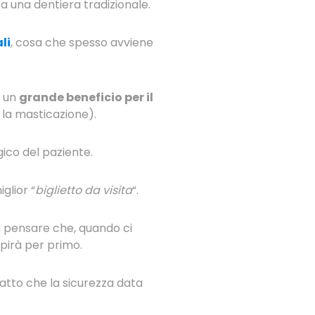
a una dentiera tradizionale.
li
, cosa che spesso avviene
n un
grande beneficio per il
 la masticazione).
ico del paziente.
iglior “
biglietto da visita
“.
ti pensare che, quando ci
pirà per primo.
atto che la sicurezza data