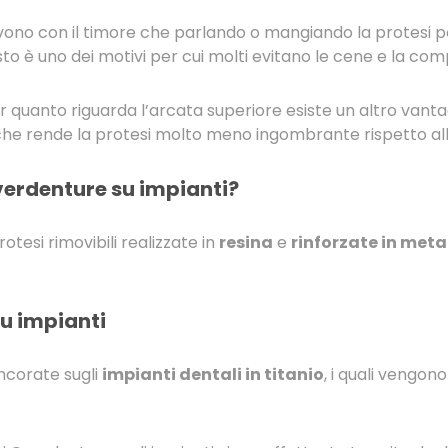
 vivono con il timore che parlando o mangiando la protesi
to è uno dei motivi per cui molti evitano le cene e la comp
quanto riguarda l’arcata superiore esiste un altro vanta
che rende la protesi molto meno ingombrante rispetto al
verdenture su impianti?
tesi rimovibili realizzate in
resina
e
rinforzate in meta
u impianti
ncorate sugli
impianti dentali in titanio
, i quali vengono