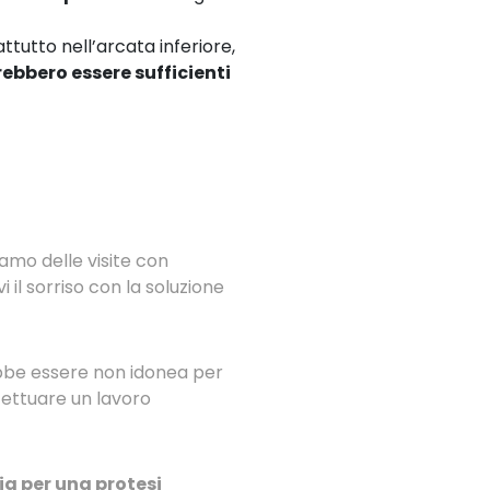
attutto nell’arcata inferiore,
ebbero essere sufficienti
amo delle visite con
i il sorriso con la soluzione
rebbe essere non idonea per
fettuare un lavoro
lia per una protesi