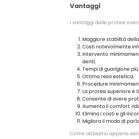
Vantaggi
I vantaggi delle protesi ov
Maggiore stabilità della
Costi notevolmente infer
Intervento minimamente 
denti;
Tempi di guarigione più 
Ottima resa estetica;
Procedure minimamente i
La protesi superiore è
Consente di avere prote
Aumenta il comfort riduc
Elimina i costi e gli inc
Migliora il modo di parla
Come abbiamo appena visto i 