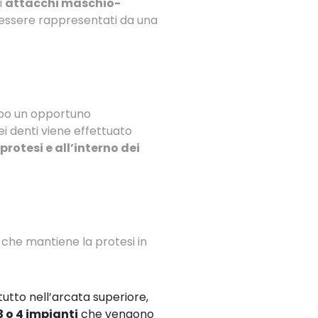
i
attacchi maschio-
o essere rappresentati da una
dopo un opportuno
ei denti viene effettuato
otesi e all’interno dei
 che mantiene la protesi in
tutto nell’arcata superiore,
 o 4 impianti
che vengono