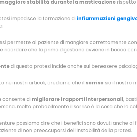
maggiore stabilità durante la masticazione
rispetto 
rotesi impedisce la formazione di
infiammazioni gengiva
a.
protesi permette al paziente di mangiare correttamente co
e ricordare che la prima digestione avviene in bocca con
ente
di questa protesi incide anche sul benessere psicolog
ei nostri articoli, crediamo che il
sorriso
sia il nostro m
 e consente di
migliorare i rapporti interpersonali
, bas
ona, molto probabilmente il sorriso è la cosa che lo col
nture possiamo dire che i benefici sono dovuti anche al f
ziente di non preoccuparsi dell’instabilità della protesi.