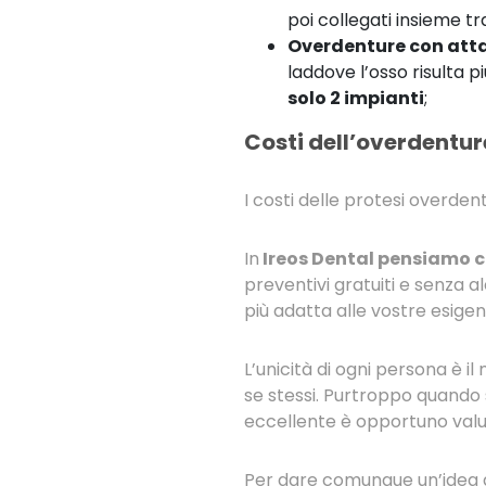
poi collegati insieme t
Overdenture con atta
laddove l’osso risulta p
solo 2 impianti
;
Costi dell’overdentur
I costi delle protesi overden
In
Ireos Dental pensiamo c
preventivi gratuiti e senza alc
più adatta alle vostre esigen
L’unicità di ogni persona è 
se stessi. Purtroppo quando s
eccellente è opportuno valut
Per dare comunque un’idea 