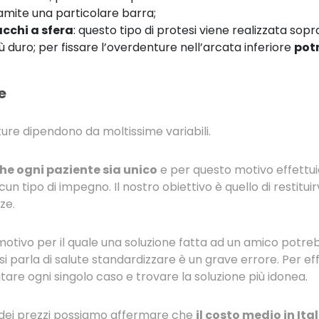
ramite una particolare barra;
cchi a sfera
: questo tipo di protesi viene realizzata sopr
iù duro; per fissare l’overdenture nell’arcata inferiore
potr
e
ture dipendono da moltissime variabili.
he ogni paziente sia unico
e per questo motivo effettui
un tipo di impegno. Il nostro obiettivo è quello di restituirv
ze.
il motivo per il quale una soluzione fatta ad un amico pot
i parla di salute standardizzare è un grave errore. Per ef
are ogni singolo caso e trovare la soluzione più idonea.
dei prezzi possiamo affermare che
il costo medio in Ita