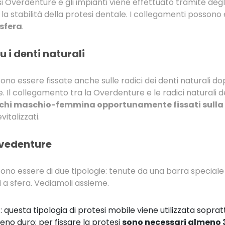
i Overdenture e gli impianti viene effettuato tramite degl
a stabilità della protesi dentale. I collegamenti posson
sfera
.
 i denti naturali
no essere fissate anche sulle radici dei denti naturali 
 Il collegamento tra la Overdenture e le radici naturali d
chi maschio-femmina opportunamente fissati sulla pr
vitalizzati.
Ovedenture
no essere di due tipologie: tenute da una barra speciale
i a sfera. Vediamoli assieme.
a
: questa tipologia di protesi mobile viene utilizzata soprat
eno duro; per fissare la protesi
sono necessari almeno 3