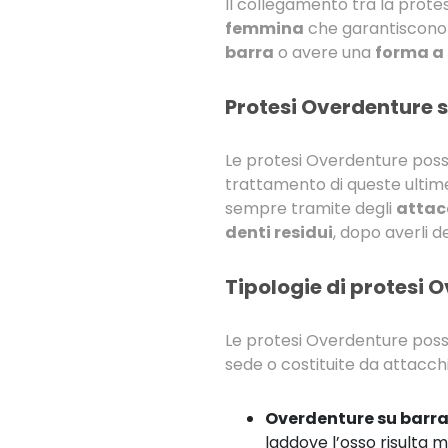
Il collegamento tra la protes
femmina
che garantiscono l
barra
o avere una
forma a 
Protesi Overdenture su
Le protesi Overdenture posso
trattamento di queste ultime.
sempre tramite degli
attac
denti residui
, dopo averli de
Tipologie di protesi 
Le protesi Overdenture posso
sede o costituite da attacch
Overdenture su barr
laddove l’osso risulta m