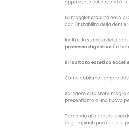
apprezzato dai pazienti è la
La maggior stabilità della p
con l’instabilità della dentier
Inoltre, la stabilità della 
processo digestivo
( è ben
Il
risultato estetico eccell
Come abbiamo sempre detto n
Sorridere ci fa stare meglio
presentiamo a una nuova pers
Tornando alla protesi overde
dagli impianti permette al pa