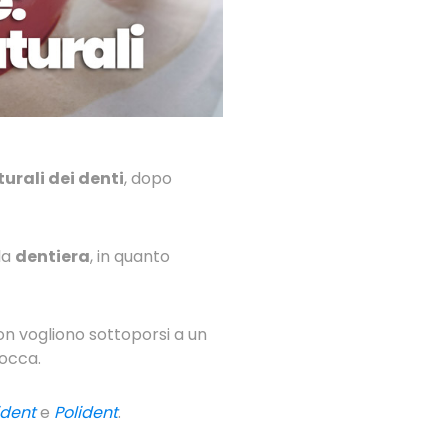
urali dei denti
, dopo
la
dentiera
, in quanto
n vogliono sottoporsi a un
bocca.
ident
e
Polident
.