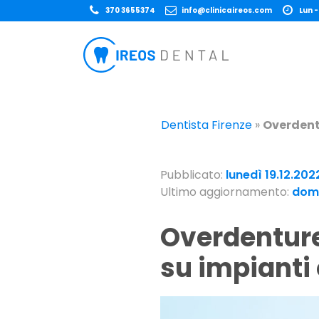
370 3655374
info@clinicaireos.com
Lun -
Dentista Firenze
»
Overdentu
Pubblicato:
lunedì 19.12.202
Ultimo aggiornamento:
dome
Overdenture: protesi senza palato economiche
su impianti 