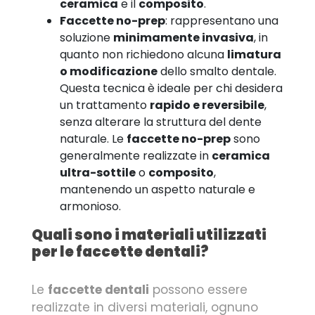
ceramica
e il
composito
.
Faccette no-prep
: rappresentano una
soluzione
minimamente invasiva
, in
quanto non richiedono alcuna
limatura
o modificazione
dello smalto dentale.
Questa tecnica è ideale per chi desidera
un trattamento
rapido e reversibile
,
senza alterare la struttura del dente
naturale. Le
faccette no-prep
sono
generalmente realizzate in
ceramica
ultra-sottile
o
composito
,
mantenendo un aspetto naturale e
armonioso.
Quali sono i materiali utilizzati
per le faccette dentali?
Le
faccette dentali
possono essere
realizzate in diversi materiali, ognuno