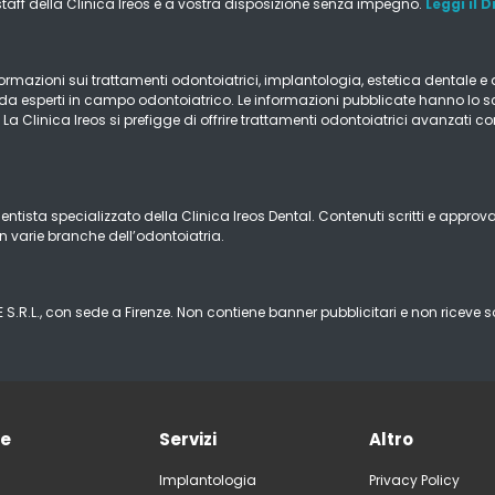
staff della Clinica Ireos è a vostra disposizione senza impegno.
Leggi il 
mazioni sui trattamenti odontoiatrici, implantologia, estetica dentale e altr
i da esperti in campo odontoiatrico. Le informazioni pubblicate hanno lo s
a. La Clinica Ireos si prefigge di offrire trattamenti odontoiatrici avanzati
entista specializzato della Clinica Ireos Dental. Contenuti scritti e approv
n varie branche dell’odontoiatria.
E S.R.L., con sede a Firenze. Non contiene banner pubblicitari e non riceve so
ne
Servizi
Altro
Implantologia
Privacy Policy