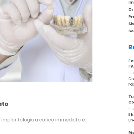
Im
Or
Pr
Sb
Se
R
Fa
l’
5 
Cor
l’a
Tu
Co
ato
5 
Il 
L’implantologia a carico immediato è…
una
Ri