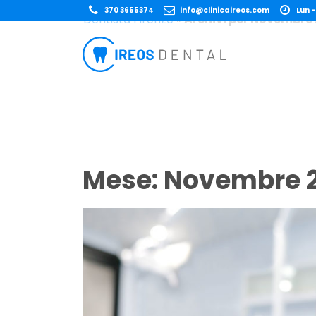
370 3655374
info@clinicaireos.com
Lun -
Dentista Firenze
»
Archivi per Novembre
Mese:
Novembre 