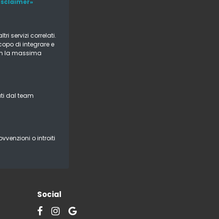
Disclaimer»
i servizi correlati.
copo di integrare e
 con la massima
ati dal team
vvenzioni o introiti
Social