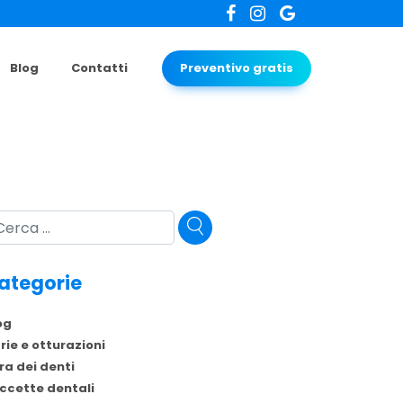
Blog
Contatti
Preventivo gratis
rca
ategorie
og
rie e otturazioni
ra dei denti
ccette dentali