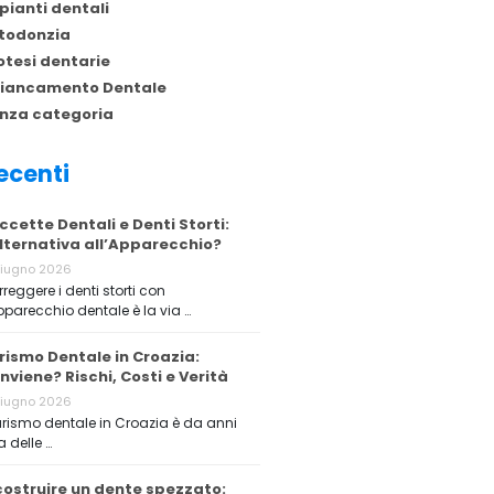
pianti dentali
todonzia
otesi dentarie
iancamento Dentale
nza categoria
ecenti
ccette Dentali e Denti Storti:
Alternativa all’Apparecchio?
Giugno 2026
reggere i denti storti con
pparecchio dentale è la via …
rismo Dentale in Croazia:
nviene? Rischi, Costi e Verità
Giugno 2026
turismo dentale in Croazia è da anni
 delle …
costruire un dente spezzato: