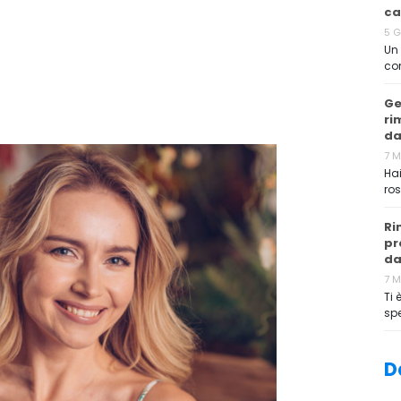
ca
5 
Un 
co
Ge
ri
da
7 
Hai
ros
Ri
pr
da
7 
Ti 
sp
D