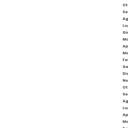
Ot
Se
Ag
Lu
Gi
Ma
Ap
Ma
Fe
Ge
Di
No
Ot
Se
Ag
Lu
Ap
Ma