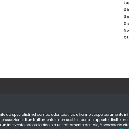
Lu
Gi
Ge
Di
No
Ot
ornite da specialisti nel campo odontoiatrico e hanno scopo puramente in
prescrizione di un trattamento e non sostituiscono il rapporto diretto me
à a un intervento odontoiatrico o a un trattamento dentale, è necessario eff