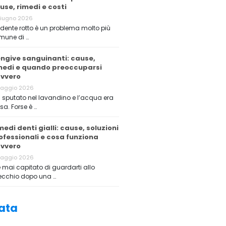
use, rimedi e costi
Giugno 2026
dente rotto è un problema molto più
mune di …
ngive sanguinanti: cause,
medi e quando preoccuparsi
vvero
Maggio 2026
 sputato nel lavandino e l’acqua era
sa. Forse è …
medi denti gialli: cause, soluzioni
ofessionali e cosa funziona
vvero
Maggio 2026
è mai capitato di guardarti allo
ecchio dopo una …
ata