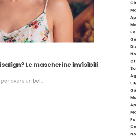
Gi
Ma
Ap
Ma
Fe
Ge
Di
No
Ot
salign? Le mascherine invisibili
Se
Ag
 e per avere un bel…
Lu
Gi
Ma
Ap
Ma
Fe
Ge
No