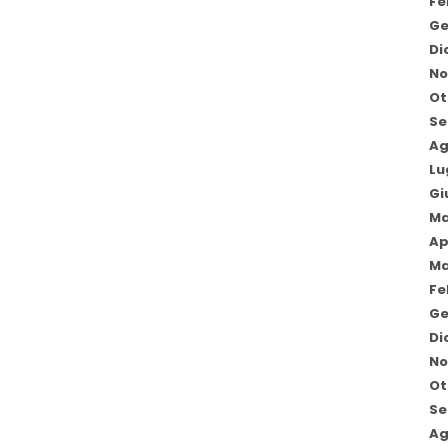
Fe
Ge
Di
No
Ot
Se
Ag
Lu
Gi
Ma
Ap
Ma
Fe
Ge
Di
No
Ot
Se
Ag