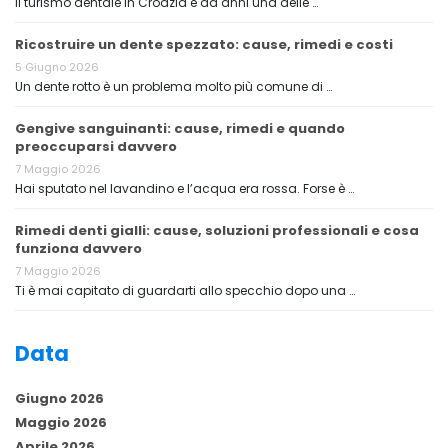
Il turismo dentale in Croazia è da anni una delle …
Ricostruire un dente spezzato: cause, rimedi e costi
5 Giugno 2026
Un dente rotto è un problema molto più comune di …
Gengive sanguinanti: cause, rimedi e quando
preoccuparsi davvero
7 Maggio 2026
Hai sputato nel lavandino e l’acqua era rossa. Forse è …
Rimedi denti gialli: cause, soluzioni professionali e cosa
funziona davvero
7 Maggio 2026
Ti è mai capitato di guardarti allo specchio dopo una …
Data
Giugno 2026
Maggio 2026
Aprile 2026