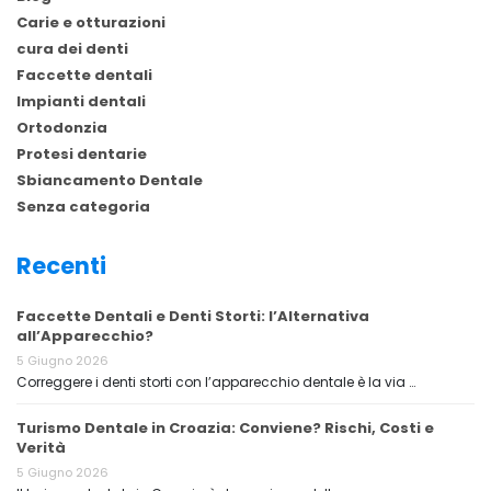
Carie e otturazioni
cura dei denti
Faccette dentali
Impianti dentali
Ortodonzia
Protesi dentarie
Sbiancamento Dentale
Senza categoria
Recenti
Faccette Dentali e Denti Storti: l’Alternativa
all’Apparecchio?
5 Giugno 2026
Correggere i denti storti con l’apparecchio dentale è la via …
Turismo Dentale in Croazia: Conviene? Rischi, Costi e
Verità
5 Giugno 2026