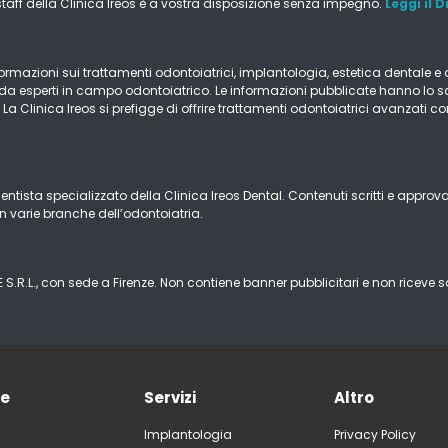
staff della Clinica Ireos è a vostra disposizione senza impegno.
Leggi il 
mazioni sui trattamenti odontoiatrici, implantologia, estetica dentale e altr
i da esperti in campo odontoiatrico. Le informazioni pubblicate hanno lo s
a. La Clinica Ireos si prefigge di offrire trattamenti odontoiatrici avanzati
entista specializzato della Clinica Ireos Dental. Contenuti scritti e approv
n varie branche dell’odontoiatria.
E S.R.L., con sede a Firenze. Non contiene banner pubblicitari e non riceve so
ne
Servizi
Altro
Implantologia
Privacy Policy