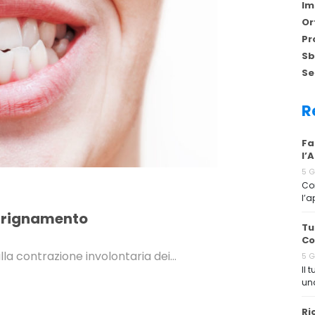
Im
Or
Pr
Sb
Se
R
Fa
l’
5 
Cor
l’a
igrignamento
Tu
Co
lla contrazione involontaria dei…
5 
Il 
una
Ri