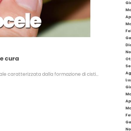
Gi
Ma
Ap
Ma
Fe
Ge
Di
No
 e cura
Ot
Se
Ag
e caratterizzata dalla formazione di cisti…
Lu
Gi
Ma
Ap
Ma
Fe
Ge
No