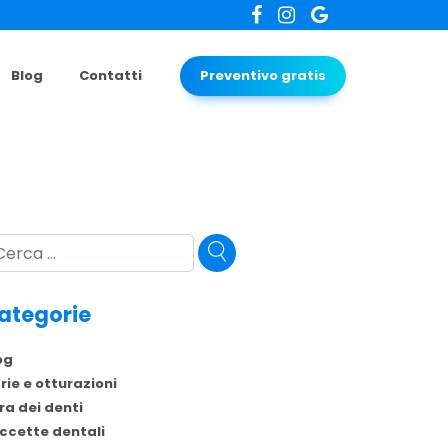
Blog
Contatti
Preventivo gratis
rca
ategorie
og
rie e otturazioni
ra dei denti
ccette dentali