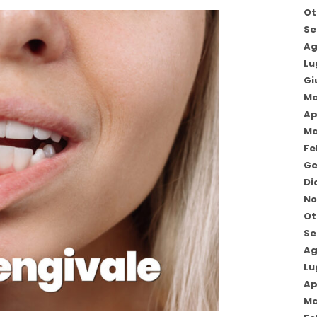
Ot
Se
Ag
Lu
Gi
Ma
Ap
Ma
Fe
Ge
Di
No
Ot
Se
Ag
Lu
Ap
Ma