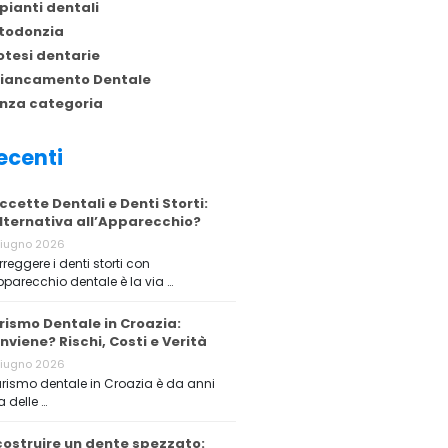
pianti dentali
todonzia
otesi dentarie
iancamento Dentale
nza categoria
ecenti
ccette Dentali e Denti Storti:
Alternativa all’Apparecchio?
Giugno 2026
reggere i denti storti con
pparecchio dentale è la via …
rismo Dentale in Croazia:
nviene? Rischi, Costi e Verità
Giugno 2026
turismo dentale in Croazia è da anni
 delle …
costruire un dente spezzato: