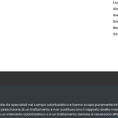
Lu
Gi
Ge
Di
No
Ot
ornite da specialisti nel campo odontoiatrico e hanno scopo puramente in
prescrizione di un trattamento e non sostituiscono il rapporto diretto me
à a un intervento odontoiatrico o a un trattamento dentale, è necessario eff