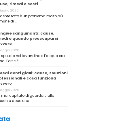
use, rimedi e costi
Giugno 2026
dente rotto è un problema molto più
mune di …
ngive sanguinanti: cause,
medi e quando preoccuparsi
vvero
Maggio 2026
 sputato nel lavandino e l’acqua era
sa. Forse è …
medi denti gialli: cause, soluzioni
ofessionali e cosa funziona
vvero
Maggio 2026
è mai capitato di guardarti allo
ecchio dopo una …
ata