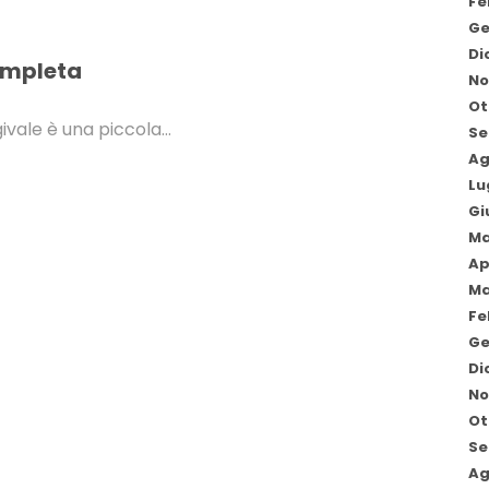
Fe
Ge
Di
ompleta
No
Ot
givale è una piccola…
Se
Ag
Lu
Gi
Ma
Ap
Ma
Fe
Ge
Di
No
Ot
Se
Ag