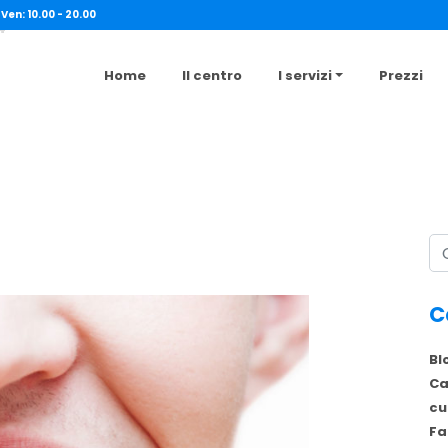
 Ven: 10.00 - 20.00
4
Home
Il centro
I servizi
Prezzi
Ce
C
Bl
Ca
cu
Fa