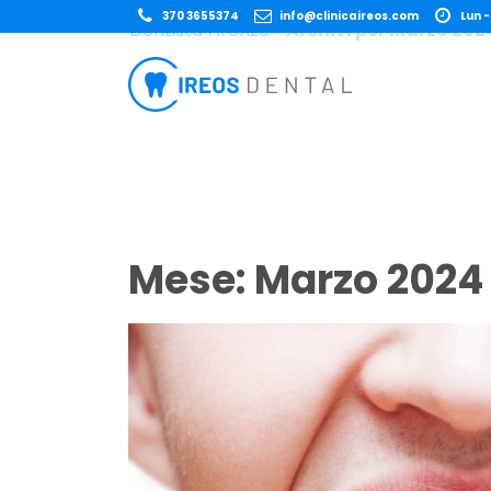
370 3655374
info@clinicaireos.com
Lun -
Dentista Firenze
»
Archivi per Marzo 202
Mese:
Marzo 2024