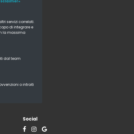
Disclaimer»
i servizi correlati.
copo di integrare e
 con la massima
ati dal team
vvenzioni o introiti
Social