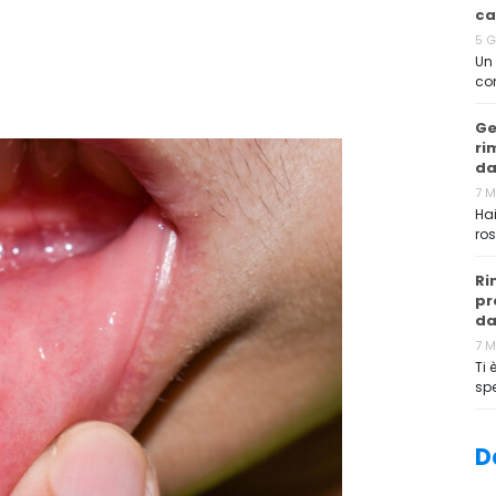
ca
5 
Un 
co
Ge
ri
da
7 
Hai
ros
Ri
pr
da
7 
Ti 
sp
D