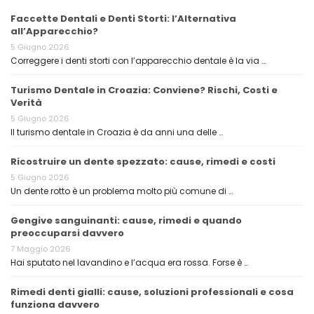
Faccette Dentali e Denti Storti: l’Alternativa
all’Apparecchio?
5 Giugno 2026
Correggere i denti storti con l’apparecchio dentale è la via …
Turismo Dentale in Croazia: Conviene? Rischi, Costi e
Verità
5 Giugno 2026
Il turismo dentale in Croazia è da anni una delle …
Ricostruire un dente spezzato: cause, rimedi e costi
5 Giugno 2026
Un dente rotto è un problema molto più comune di …
Gengive sanguinanti: cause, rimedi e quando
preoccuparsi davvero
7 Maggio 2026
Hai sputato nel lavandino e l’acqua era rossa. Forse è …
Rimedi denti gialli: cause, soluzioni professionali e cosa
funziona davvero