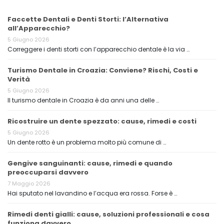
Faccette Dentali e Denti Storti: l’Alternativa
all’Apparecchio?
5 Giugno 2026
Correggere i denti storti con l’apparecchio dentale è la via …
Turismo Dentale in Croazia: Conviene? Rischi, Costi e
Verità
5 Giugno 2026
Il turismo dentale in Croazia è da anni una delle …
Ricostruire un dente spezzato: cause, rimedi e costi
5 Giugno 2026
Un dente rotto è un problema molto più comune di …
Gengive sanguinanti: cause, rimedi e quando
preoccuparsi davvero
7 Maggio 2026
Hai sputato nel lavandino e l’acqua era rossa. Forse è …
Rimedi denti gialli: cause, soluzioni professionali e cosa
funziona davvero