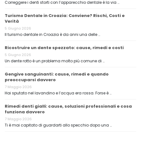
Correggere i denti storti con l’apparecchio dentale è la via …
Turismo Dentale in Croazia: Conviene? Rischi, Costi e
Verità
5 Giugno 2026
Il turismo dentale in Croazia è da anni una delle …
Ricostruire un dente spezzato: cause, rimedi e costi
5 Giugno 2026
Un dente rotto è un problema molto più comune di …
Gengive sanguinanti: cause, rimedi e quando
preoccuparsi davvero
7 Maggio 2026
Hai sputato nel lavandino e l’acqua era rossa. Forse è …
Rimedi denti gialli: cause, soluzioni professionali e cosa
funziona davvero
7 Maggio 2026
Ti è mai capitato di guardarti allo specchio dopo una …