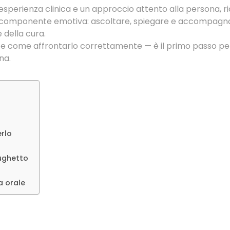
a esperienza clinica e un approccio attento alla persona, 
 componente emotiva: ascoltare, spiegare e accompagna
della cura.
e come affrontarlo correttamente — è il primo passo per
na.
rlo
mughetto
a orale