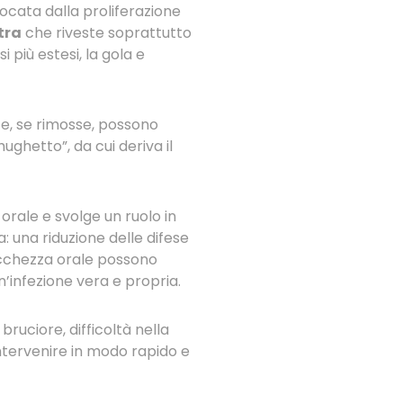
cata dalla proliferazione
tra
che riveste soprattutto
 più estesi, la gola e
 e, se rimosse, possono
ughetto”, da cui deriva il
ale e svolge un ruolo in
: una riduzione delle difese
 secchezza orale possono
’infezione vera e propria.
ruciore, difficoltà nella
ntervenire in modo rapido e