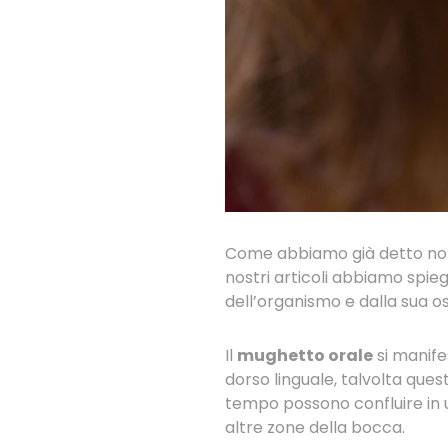
Come abbiamo già detto non è
nostri articoli abbiamo spie
dell’organismo e dalla sua os
Il
mughetto orale
si manife
dorso linguale, talvolta qu
tempo possono confluire in un
altre zone della bocca.