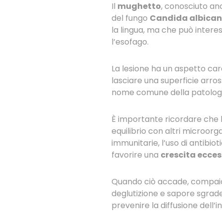
Il
mughetto
, conosciuto a
del fungo
Candida albican
la lingua, ma che può interess
l’esofago.
La lesione ha un aspetto car
lasciare una superficie arross
nome comune della patologi
È importante ricordare che 
equilibrio con altri microorg
immunitarie, l’uso di antibio
favorire una
crescita ecces
Quando ciò accade, compaiono
deglutizione e sapore sgrad
prevenire la diffusione dell’i