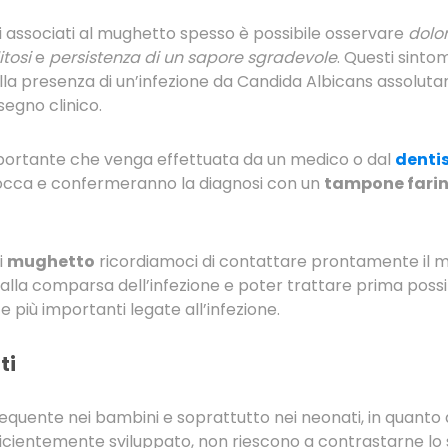
i associati al mughetto spesso è possibile osservare
dolor
itosi
e
persistenza di un sapore sgradevole
. Questi sinto
lla presenza di un’infezione da Candida Albicans assolu
segno clinico.
importante che venga effettuata da un medico o dal
denti
 bocca e confermeranno la diagnosi con un
tampone fari
i
mughetto
ricordiamoci di contattare prontamente il m
lla comparsa dell’infezione e poter trattare prima possi
più importanti legate all’infezione.
ti
equente nei bambini e soprattutto nei neonati, in quanto
icientemente sviluppato, non riescono a contrastarne lo 