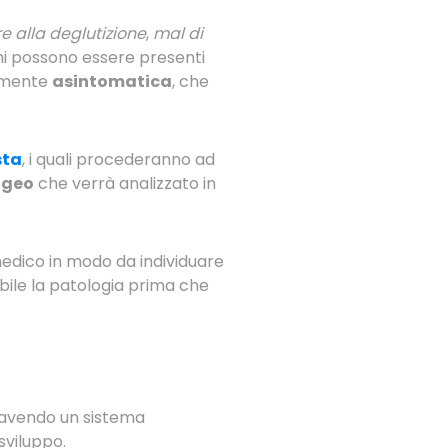
e alla deglutizione
,
mal di
mi possono essere presenti
tamente
asintomatica
, che
sta
, i quali procederanno ad
ngeo
che verrà analizzato in
edico in modo da individuare
bile la patologia prima che
 avendo un sistema
sviluppo.