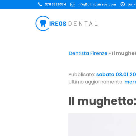
370 3655374
info@clinicaireos.com
Lun -
Dentista Firenze
»
Il mughet
Pubblicato:
sabato 03.01.2
Ultimo aggiornamento:
merc
Il mughetto