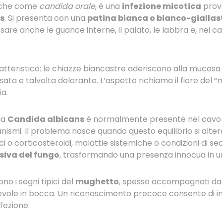
nche come
candida orale
, è una
infezione micotica
provo
s
. Si presenta con una
patina bianca o bianco-giallas
are anche le guance interne, il palato, le labbra e, nei casi
atteristico: le chiazze biancastre aderiscono alla mucosa
ata e talvolta dolorante. L’aspetto richiama il fiore del “m
a.
la
Candida albicans
è normalmente presente nel cavo or
anismi. Il problema nasce quando questo equilibrio si altera
tici o corticosteroidi, malattie sistemiche o condizioni di
siva del fungo
, trasformando una presenza innocua in un
 i segni tipici del
mughetto
, spesso accompagnati da b
evole in bocca. Un riconoscimento precoce consente di i
nfezione.