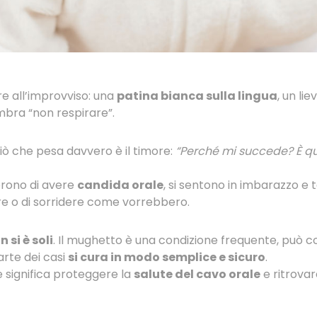
 all’improvviso: una
patina bianca sulla lingua
, un li
bra “non respirare”.
 ciò che pesa davvero è il timore:
“Perché mi succede? È qu
rono di avere
candida orale
, si sentono in imbarazzo e
re o di sorridere come vorrebbero.
n si è soli
. Il mughetto è una condizione frequente, può col
rte dei casi
si cura in modo semplice e sicuro
.
significa proteggere la
salute del cavo orale
e ritrovare