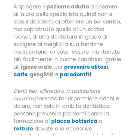
A spingere il
paziente adulto
a ricorrere
all’aiuto dello specialista quindi non è
solo il desiderio di ottenere un bel sorriso,
ma soprattutto quello di un sorriso
“sano”, di una dentatura in grado di
svolgere al meglio la sua funzione
masticatoria, di poter essere mantenuta
più facilmente in buone condizioni grazie
all’
igiene orale
, per
prevenire alitosi
,
carie
,
gengiviti
e
parodontiti
.
Denti ben allineati
e
masticazione
corretta
possono far risparmiare danni e
dolore, non solo in ambito dentistico;
possono prevenire problemi come la
formazione di
placca batterica
o
rotture
dovute alla eccessiva