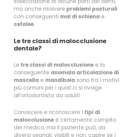
sollecitazione di alcune parti dei denti,
ma anche risolvere
problemi posturali
con conseguenti
mal di schiena
e
cefalee
.
Le tre classi di malocclusione
dentale?
Le
tre classi di malocclusione
e la
conseguente
anomala articolazione di
mascella
e
mandibola
sono tra i motivi
più comuni per i quali ci si rivolge
all’ortodontista da adulti.
Conoscere e riconoscere i
tipi di
malocclusione
è certamente compito
del medico, ma il paziente può, da
diversi segnali, visibili e non, capire se i