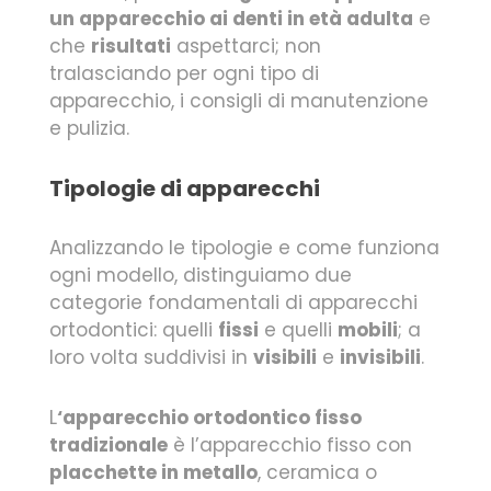
un apparecchio ai denti in età adulta
e
che
risultati
aspettarci; non
tralasciando per ogni tipo di
apparecchio, i consigli di manutenzione
e pulizia.
Tipologie di apparecchi
Analizzando le tipologie e come funziona
ogni modello, distinguiamo due
categorie fondamentali di apparecchi
ortodontici: quelli
fissi
e quelli
mobili
; a
loro volta suddivisi in
visibili
e
invisibili
.
L
‘apparecchio ortodontico fisso
tradizionale
è l’apparecchio fisso con
placchette in metallo
, ceramica o