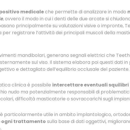
positivo medicale
che permette di analizzare in modo
n
le
, ovvero il modo in cui i denti delle due arcate si chiudono
 basano principalmente su valutazioni visive o impronte, T
per registrare l’attività dei principali muscoli della mastic
vimenti mandibolari, generano segnali elettrici che Teeth
esternamente sul viso. Il sistema elabora poi questi dati in
ttivo e dettagliato dell’equilibrio occlusale del paziente.
tica clinica è possibile
intercettare eventuali squilibri
chio nudo ma potenzialmente responsabili di problemati
scolari, difficoltà masticatorie o sovraccarichi sugli impiant
è particolarmente utile in ambito implantologico, ortodon
e ogni trattamento
sulla base di dati oggettivi, miglioran
.