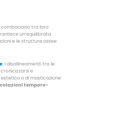
ori combaciano tra loro
antisce un’equilibrata
azioni e le strutture ossee
e
. I disallineamenti tra le
cronicizzarsi e
estetico o di masticazione:
icolazioni temporo-