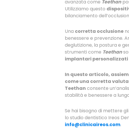
avanzata come
Teethan
pos
Utilizziamo questo
dispositi
bilanciamento dell’occlusio
Una
corretta occlusione
no
benessere e prevenzione. An
deglutizione, la postura e ge
strumenti come
Teethan
son
implantari personalizzati
In questo articolo, assie
come una corretta valutaz
Teethan
consente un’analisi
stabilità e benessere a lung
Se hai bisogno di mettere gli
lo studio dentistico Ireos De
info@clinicaireos.com
.