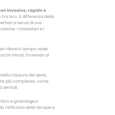
on invasivo, rapido e
 tra loro. A differenza delle
eethan si serve di una
azione: i masseteri e i
an rileva in tempo reale
 pochi minuti, fornendo al
nella chiusura dei denti,
che più complesse, come
i dentali.
tico e gnatologico:
do l’efficacia delle terapie e