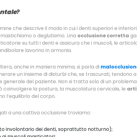
ntale
?
rmine che descrive il modo in cui i denti superiori e inferi
 mastichiamo o deglutiamo. Una
occlusione corretta
gar
icatorie su tutti i denti e assicura che i muscoli, le articol
dibolare lavorino in armonia.
ltera, anche in maniera minima, si parla di
malocclusion
rare un insieme di disturbi che, se trascurati, tendono a 
enerale del paziente. Non si tratta solo di un problema 
 coinvolgere la postura, la muscolatura cervicale, le
art
o l’equilibrio del corpo.
egati a una cattiva occlusione troviamo:
 involontario dei denti, soprattutto notturno);
ai muscoli masticatori;