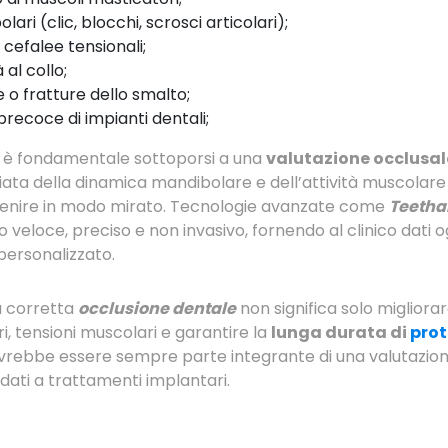
lari (clic, blocchi, scrosci articolari);
 cefalee tensionali;
 al collo;
 o fratture dello smalto;
 precoce di impianti dentali;
i, è fondamentale sottoporsi a una
valutazione occlusa
liata della dinamica mandibolare e dell’attività muscola
ervenire in modo mirato. Tecnologie avanzate come
Teetha
veloce, preciso e non invasivo, fornendo al clinico dati o
ersonalizzato.
a corretta
occlusione dentale
non significa solo miglior
i, tensioni muscolari e garantire la
lunga durata di
prot
dovrebbe essere sempre parte integrante di una valutazio
dati a trattamenti implantari.