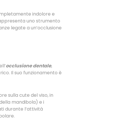
completamente indolore e
i, rappresenta uno strumento
anze legate a un’occlusione
ll’
occlusione dentale
,
rico. Il suo funzionamento è
re sulla cute del viso, in
 della mandibola) e i
i durante l’attività
bolare.