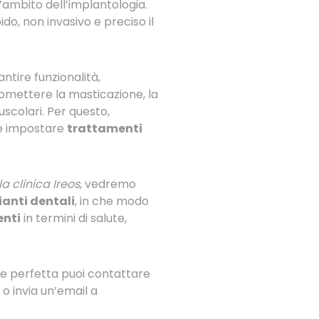
ambito dell’implantologia.
do, non invasivo e preciso il
tire funzionalità,
omettere la masticazione, la
uscolari. Per questo,
 e impostare
trattamenti
a clinica Ireos
, vedremo
ianti dentali
, in che modo
enti
in termini di salute,
one perfetta puoi contattare
o invia un’email a