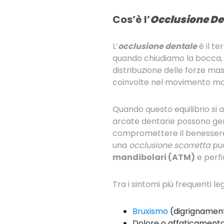
Cos’è l’
Occlusione De
L’
occlusione dentale
è il te
quando chiudiamo la bocca,
distribuzione delle forze mast
coinvolte nel movimento man
Quando questo equilibrio si a
arcate dentarie possono gene
compromettere il benessere g
una
occlusione scorretta
può
mandibolari (ATM)
e perfin
Tra i sintomi più frequenti l
Bruxismo
(digrignamento
Dolore o affaticamento 