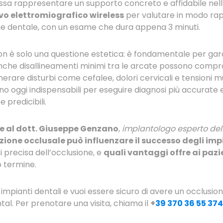
sa rappresentare un supporto concreto e affidabile nell’
vo elettromiografico wireless
per valutare in modo rapi
ne dentale, con un esame che dura appena 3 minuti.
n è solo una questione estetica: è fondamentale per garan
che disallineamenti minimi tra le arcate possono compr
nerare disturbi come cefalee, dolori cervicali e tensioni m
o oggi indispensabili per eseguire diagnosi più accurate
e predicibili.
me al dott. Giuseppe Genzano
,
implantologo esperto dell
ione occlusale può influenzare il successo degli imp
 precisa dell’occlusione, e
quali vantaggi offre ai pazi
o termine.
 impianti dentali e vuoi essere sicuro di avere un occlusi
ntal. Per prenotare una visita, chiama il
+
39 370 36 55 374