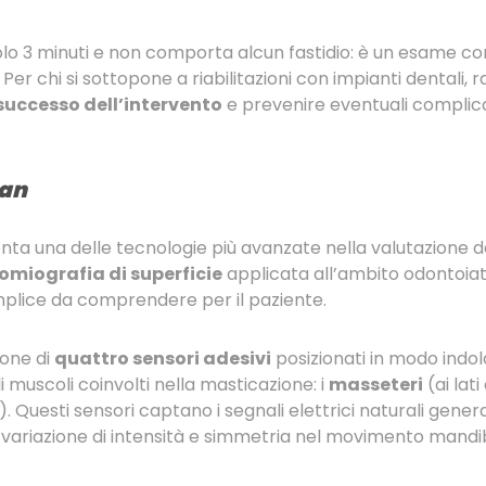
solo 3 minuti e non comporta alcun fastidio: è un esame 
. Per chi si sottopone a riabilitazioni con impianti dental
successo dell’intervento
e prevenire eventuali complic
an
ta una delle tecnologie più avanzate nella valutazione de
romiografia di superficie
applicata all’ambito odontoiat
mplice da comprendere per il paziente.
ione di
quattro sensori adesivi
posizionati in modo indolo
 muscoli coinvolti nella masticazione: i
masseteri
(ai lati
 Questi sensori captano i segnali elettrici naturali generat
 variazione di intensità e simmetria nel movimento mandi