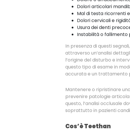
Dolori articolari mandibo
Mal di testa ricorrenti e
Dolori cervicali e rigidità
Usura dei denti precoce
Instabilità o fallimento
In presenza di questi segnal
attraverso un’analisi dettag
l’origine del disturbo e int
questo tipo di esame in modo 
accurata e un trattamento p
Mantenere o ripristinare un
prevenire patologie articolar
questo, l’analisi occlusale 
soprattutto in pazienti candi
Cos’è Teethan