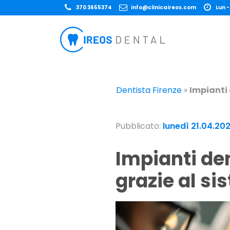
370 3655374
info@clinicaireos.com
Lun -
Dentista Firenze
»
Impianti 
Pubblicato:
lunedì 21.04.20
Impianti dentali con un occlusione perfetta
grazie al s