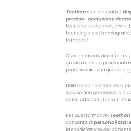
Teethan
è un innovativo
dis
preciso
l’
occlusione denta
tecniche tradizionali, che si
tecnologia elettromiografica 
temporali.
Questi muscoli, durante i mo
grazie a sensori posizionati 
professionista un quadro ogge
Utilizzando Teethan nella pra
spesso non percepibili a oc
dolori articolari, tensioni mu
Per questo motivo,
Teethan
consente di
personalizzar
la soddisfazione del paziente