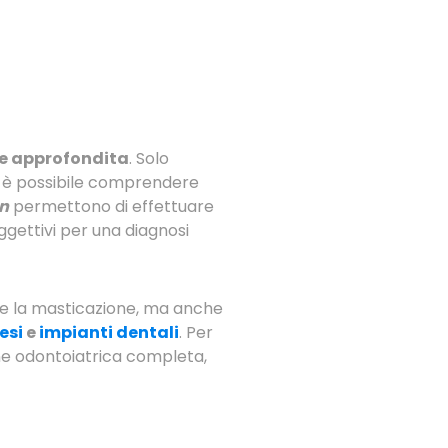
le approfondita
. Solo
re è possibile comprendere
n
permettono di effettuare
ggettivi per una diagnosi
are la masticazione, ma anche
esi
e
impianti dentali
. Per
ne odontoiatrica completa,