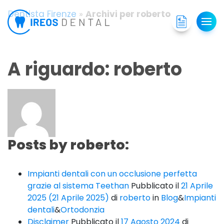
Dentista Firenze
»
Archivi per roberto
A riguardo: roberto
Posts by roberto:
Impianti dentali con un occlusione perfetta
grazie al sistema Teethan
Pubblicato il
21 Aprile
2025
(21 Aprile 2025)
di
roberto
in
Blog
&
Impianti
dentali
&
Ortodonzia
Disclaimer
Pubblicato il
17 Agosto 2024
di