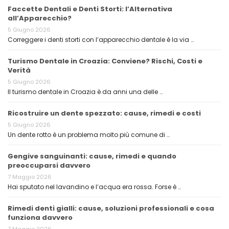
Faccette Dentali e Denti Storti: l’Alternativa
all’Apparecchio?
5 Giugno 2026
Correggere i denti storti con l’apparecchio dentale è la via …
Turismo Dentale in Croazia: Conviene? Rischi, Costi e
Verità
5 Giugno 2026
Il turismo dentale in Croazia è da anni una delle …
Ricostruire un dente spezzato: cause, rimedi e costi
5 Giugno 2026
Un dente rotto è un problema molto più comune di …
Gengive sanguinanti: cause, rimedi e quando
preoccuparsi davvero
7 Maggio 2026
Hai sputato nel lavandino e l’acqua era rossa. Forse è …
Rimedi denti gialli: cause, soluzioni professionali e cosa
funziona davvero