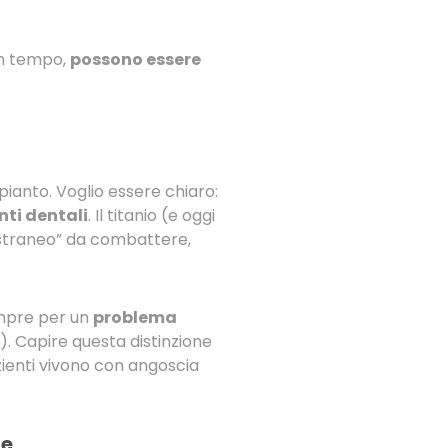
 in tempo,
possono essere
mpianto. Voglio essere chiaro:
nti dentali
. Il titanio (e oggi
estraneo” da combattere,
empre per un
problema
). Capire questa distinzione
zienti vivono con angoscia
le