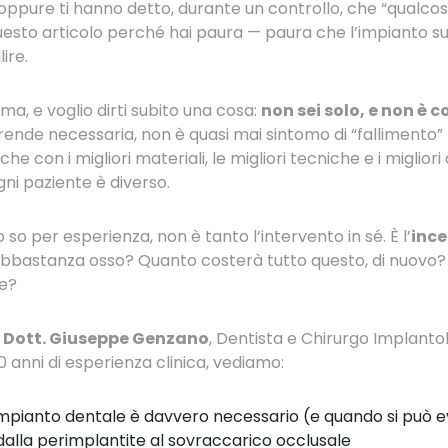
 oppure ti hanno detto, durante un controllo, che “qualcosa
to articolo perché hai paura — paura che l’impianto su c
ire.
a, e voglio dirti subito una cosa:
non sei solo, e non è c
rende necessaria, non è quasi mai sintomo di “fallimento”
e con i migliori materiali, le migliori tecniche e i miglior
i paziente è diverso.
 so per esperienza, non è tanto l’intervento in sé. È l’
ince
bbastanza osso? Quanto costerà tutto questo, di nuovo? 
ce?
l
Dott. Giuseppe Genzano
, Dentista e Chirurgo Implantol
0 anni di esperienza clinica, vediamo:
pianto dentale è davvero necessario (e quando si può e
 dalla perimplantite al sovraccarico occlusale