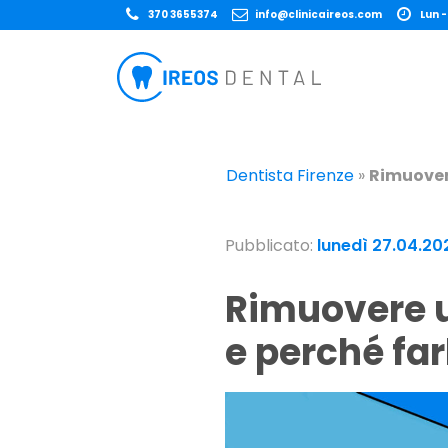
370 3655374
info@clinicaireos.com
Lun -
Dentista Firenze
»
Rimuovere
Pubblicato:
lunedì 27.04.20
Rimuovere un impianto dentale: quando, come
e perché far