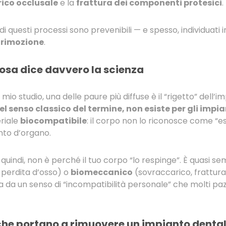
ico occlusale
e la
frattura dei componenti protesici
.
di questi processi sono prevenibili — e spesso, individuati
a rimozione
.
 cosa dice davvero la scienza
mio studio, una delle paure più diffuse è il “rigetto” dell’i
l senso classico del termine, non esiste per gli impia
riale
biocompatibile
: il corpo non lo riconosce come “
to d’organo.
 quindi, non è perché il tuo corpo “lo respinge”. È quasi s
 perdita d’osso) o
biomeccanico
(sovraccarico, frattura
a da un senso di “incompatibilità personale” che molti pa
che portano a rimuovere un impianto denta