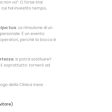
 non va”. O forse stai
ui hai investito tempo,
olpa tua
. La rimozione di un
 personale. È un evento
i operatori, perché la bocca è
rtezza
: si potrà sostituire?
E soprattutto: tornerò ad
ogo della Clinica Ireos
vitare)