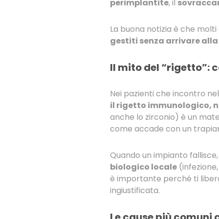
perimplantite
, il
sovraccar
La buona notizia è che molti 
gestiti senza arrivare all
Il mito del “rigetto”:
Nei pazienti che incontro nel 
il rigetto immunologico, ne
anche lo zirconio) è un mate
come accade con un trapian
Quando un impianto fallisce,
biologico locale
(infezione,
è importante perché ti liber
ingiustificata.
Le cause più comuni 