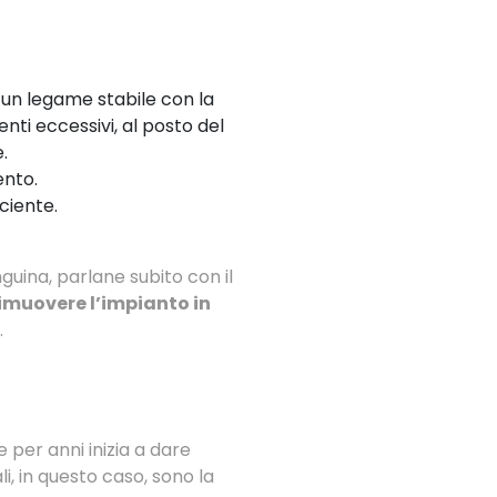
a un legame stabile con la
nti eccessivi, al posto del
.
ento.
iciente.
guina, parlane subito con il
imuovere l’impianto in
.
 per anni inizia a dare
i, in questo caso, sono la