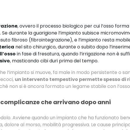
razione
, ovvero il processo biologico per cui l’osso form
o. Se durante la guarigione l’impianto subisce micromovime
suto fibroso (fibrointegrazione), e l’impianto resta mobile
terica
nel sito chirurgico, durante o subito dopo l’inserim
l’osso
in fase di fresatura, quando l’irrigazione non è suff
sivo
, masticando cibi duri prima del tempo.
che l’impianto si muove, fa male in modo persistente o san
recoci,
un intervento tempestivo permette spesso di r
rché non si è ancora formato un legame stabile con l’osso
e complicanze che arrivano dopo anni
subdolo. Avviene quando un impianto che ha funzionato bene
a, dolore al morso, mobilità progressiva. Le cause principal