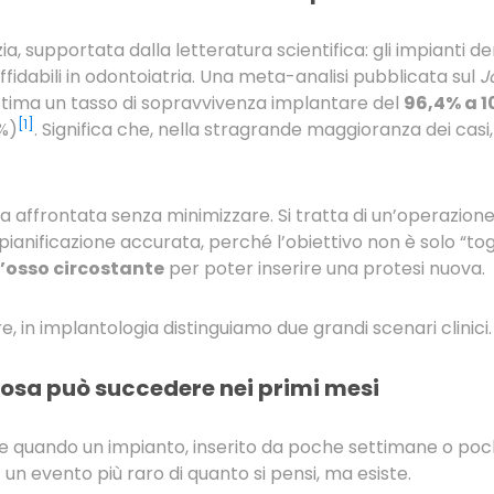
, supportata dalla letteratura scientifica: gli impianti de
affidabili in odontoiatria. Una meta-analisi pubblicata sul
J
 stima un tasso di sopravvivenza implantare del
96,4% a 1
[1]
%)
. Significa che, nella stragrande maggioranza dei casi
va affrontata senza minimizzare. Si tratta di un’operazion
ianificazione accurata, perché l’obiettivo non è solo “tog
 l’osso circostante
per poter inserire una protesi nuova.
, in implantologia distinguiamo due grandi scenari clinici.
cosa può succedere nei primi mesi
ce quando un impianto, inserito da poche settimane o poc
È un evento più raro di quanto si pensi, ma esiste.