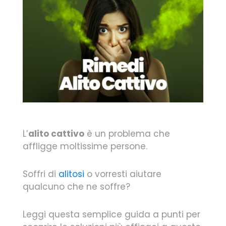
L’
alito cattivo
è un problema che
affligge moltissime persone.
Soffri di
alitosi
o vorresti aiutare
qualcuno che ne soffre?
Leggi questa semplice guida a punti per