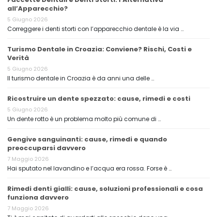
all’Apparecchio?
5 Giugno 2026
Correggere i denti storti con l’apparecchio dentale è la via …
Turismo Dentale in Croazia: Conviene? Rischi, Costi e
Verità
5 Giugno 2026
Il turismo dentale in Croazia è da anni una delle …
Ricostruire un dente spezzato: cause, rimedi e costi
5 Giugno 2026
Un dente rotto è un problema molto più comune di …
Gengive sanguinanti: cause, rimedi e quando
preoccuparsi davvero
7 Maggio 2026
Hai sputato nel lavandino e l’acqua era rossa. Forse è …
Rimedi denti gialli: cause, soluzioni professionali e cosa
funziona davvero
7 Maggio 2026