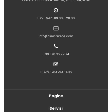
Piazza G. Puccini 4
Firenze, FI - 50144, Italia
Lun - Ven: 09.00 - 20.00
info@clinicaireos.com
+39 370 3655374
P. iva 07047940486
Pagine
Servizi