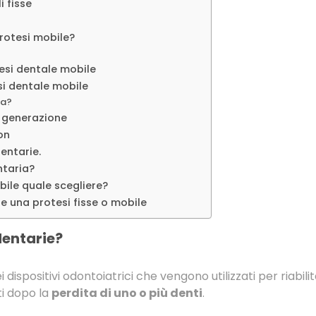
i fisse
protesi mobile?
tesi dentale mobile
i dentale mobile
ra?
a generazione
lon
dentarie.
ntaria?
bile quale scegliere?
re una protesi fisse o mobile
dentarie?
i dispositivi odontoiatrici che vengono utilizzati per riabili
ti dopo la
perdita di uno o più denti
.