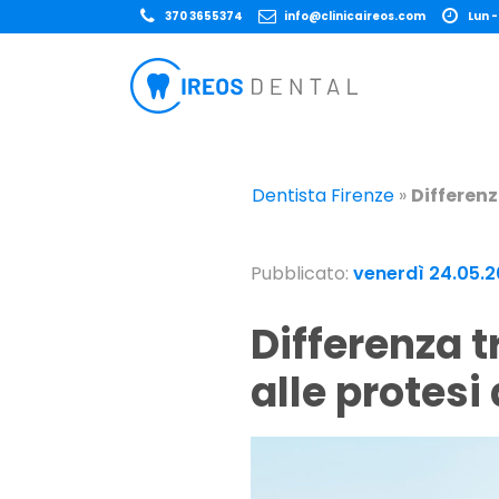
370 3655374
info@clinicaireos.com
Lun -
Dentista Firenze
»
Differenz
Pubblicato:
venerdì 24.05.
Differenza tra protesi fissa e mobile, la guida
alle protesi