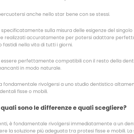
percuotersi anche nello star bene con se stessi.
a specificatamente sulla misura delle esigenze del singolo
e realizzati accuratamente per potersi adattare perfett
stidi nella vita di tutti i giorni.
 essere perfettamente compatibili con il resto della denti
mancanti in modo naturale.
nta fondamentale rivolgersi a uno studio dentistico altame
dentali fisse o mobili.
 quali sono le differenze e quali scegliere?
nti, è fondamentale rivolgersi immediatamente a un denti
ere la soluzione più adeguata tra protesi fisse e mobili. La