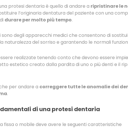
una protesi dentaria è quello di andare a
ripristinare le 
stituire l’originaria dentatura del paziente con una com
di
durare per molto più tempo
.
i sono degli apparecchi medici che consentono di sostituire
la naturalezza del sorriso e garantendo le normali funzion
essere realizzate tenendo conto che devono essere impie
tto estetico creato dalla pardita di uno o più denti e il rip
nche per andare a
correggere tutte le anomalie dei den
orma
.
ndamentali di una protesi dentaria
ia fissa o mobile deve avere le seguenti caratteristiche