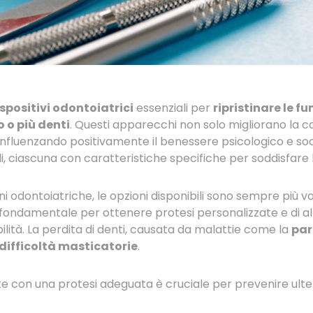
spositivi odontoiatrici
essenziali per
ripristinare le f
 o più denti
. Questi apparecchi non solo migliorano la c
 influenzando positivamente il benessere psicologico e soc
i, ciascuna con caratteristiche specifiche per soddisfare 
ni odontoiatriche, le opzioni disponibili sono sempre più va
 è fondamentale per ottenere protesi personalizzate e di a
ilità. La perdita di denti, causata da malattie come la
par
difficoltà masticatorie
.
 con una protesi adeguata è cruciale per prevenire ulteri