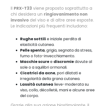
Il
PRX-T33
viene proposto soprattutto a
chi desidera un
ringiovanimento non
invasivo
del viso e di altre aree esposte.
Le indicazioni più frequenti includono:
Rughe sottili
e iniziale perdita di
elasticità cutanea.
Pelle spenta
, grigia, segnata da stress,
fumo o foto-invecchiamento.
Macchie scure
e
discromie
dovute al
sole o a squilibri ormonali.
Cicatrici da acne
, pori dilatati e
irregolarità della grana cutanea.
Lassità cutanea
lieve-moderata su
viso, collo, décolleté, mani e alcune aree
del corpo.
Grazie alla sua azione biostimolante, il