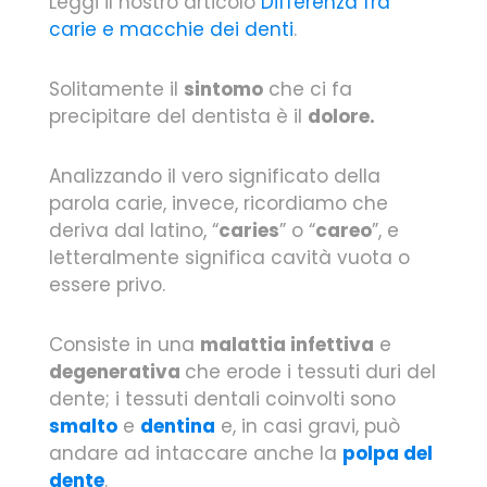
Leggi il nostro articolo
Differenza fra
carie e macchie dei denti
.
Solitamente il
sintomo
che ci fa
precipitare del dentista è il
dolore.
Analizzando il vero significato della
parola carie, invece, ricordiamo che
deriva dal latino, “
caries
” o “
careo
”, e
letteralmente significa cavità vuota o
essere privo.
Consiste in una
malattia infettiva
e
degenerativa
che erode i tessuti duri del
dente; i tessuti dentali coinvolti sono
smalto
e
dentina
e, in casi gravi, può
andare ad intaccare anche la
polpa del
dente
.